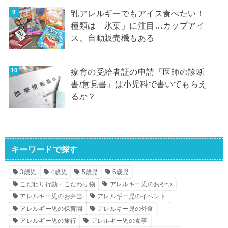
乳アレルギーでもアイス食べたい！
種類は「氷菓」に注目…カップアイ
ス、自動販売機もある
療育の受給者証の申請「医師の診断
書/意見書」は小児科で書いてもらえ
るか？
キーワードで探す
3歳児
4歳児
5歳児
6歳児
こだわり行動・こだわり物
アレルギー児のおやつ
アレルギー児のお弁当
アレルギー児のイベント
アレルギー児の保育園
アレルギー児の外食
アレルギー児の旅行
アレルギー児の食事