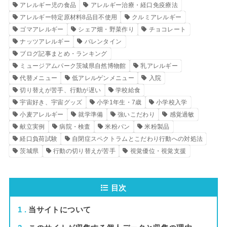
アレルギー児の食品
アレルギー治療・経口免疫療法
アレルギー特定原材料8品目不使用
クルミアレルギー
ゴマアレルギー
シェア畑・野菜作り
チョコレート
ナッツアレルギー
バレンタイン
ブログ記事まとめ・ランキング
ミュージアムパーク茨城県自然博物館
乳アレルギー
代替メニュー
低アレルゲンメニュー
入院
切り替えが苦手、行動が遅い
学校給食
宇宙好き、宇宙グッズ
小学1年生・7歳
小学校入学
小麦アレルギー
就学準備
強いこだわり
感覚過敏
献立実例
病院・検査
米粉パン
米粉製品
経口負荷試験
自閉症スペクトラムとこだわり行動への対処法
茨城県
行動の切り替えが苦手
視覚優位・視覚支援
目次
1
当サイトについて