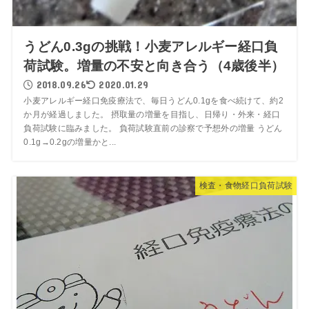
うどん0.3gの挑戦！小麦アレルギー経口負
荷試験。増量の不安と向き合う（4歳後半）
2018.09.26
2020.01.29
小麦アレルギー経口免疫療法で、毎日うどん0.1gを食べ続けて、約2
か月が経過しました。 摂取量の増量を目指し、日帰り・外来・経口
負荷試験に臨みました。 負荷試験直前の診察で予想外の増量 うどん
0.1g→0.2gの増量かと...
検査・食物経口負荷試験