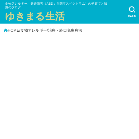
食物アレルギー、発達障害（ASD：自閉症スペクトラム）の子育てと知
識のブログ
ゆきまる生活
SEARCH
HOME
食物アレルギー
治療・経口免疫療法