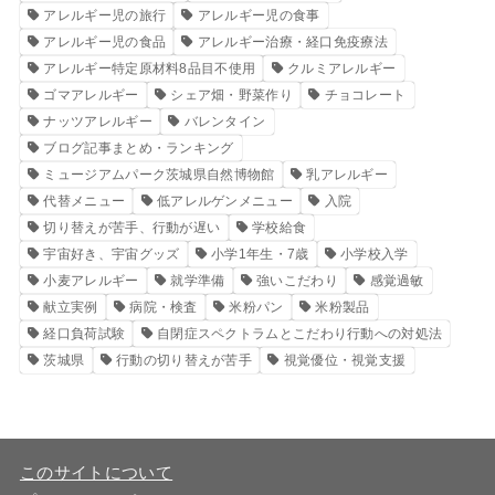
アレルギー児の旅行
アレルギー児の食事
アレルギー児の食品
アレルギー治療・経口免疫療法
アレルギー特定原材料8品目不使用
クルミアレルギー
ゴマアレルギー
シェア畑・野菜作り
チョコレート
ナッツアレルギー
バレンタイン
ブログ記事まとめ・ランキング
ミュージアムパーク茨城県自然博物館
乳アレルギー
代替メニュー
低アレルゲンメニュー
入院
切り替えが苦手、行動が遅い
学校給食
宇宙好き、宇宙グッズ
小学1年生・7歳
小学校入学
小麦アレルギー
就学準備
強いこだわり
感覚過敏
献立実例
病院・検査
米粉パン
米粉製品
経口負荷試験
自閉症スペクトラムとこだわり行動への対処法
茨城県
行動の切り替えが苦手
視覚優位・視覚支援
このサイトについて