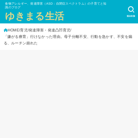
食物アレルギー、発達障害（ASD：自閉症スペクトラム）の子育てと知
識のブログ
ゆきまる生活
SEARCH
HOME
育児
発達障害・発達凸凹育児
「嫌がる療育」行けなかった理由。母子分離不安、行動を急かす、不安を煽
る、ルーチン崩れた