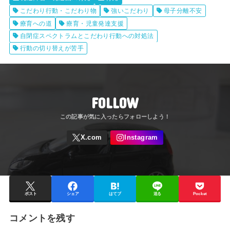
こだわり行動・こだわり物
強いこだわり
母子分離不安
療育への道
療育・児童発達支援
自閉症スペクトラムとこだわり行動への対処法
行動の切り替えが苦手
FOLLOW
ポスト
シェア
はてブ
送る
Pocket
コメントを残す