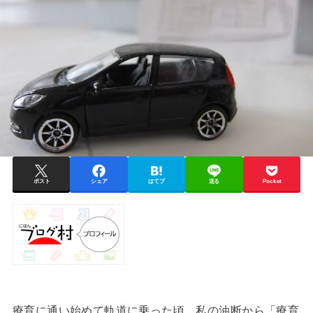
ポスト
シェア
はてブ
送る
Pocket
療育に通い始めて軌道に乗った頃、私の油断から「療育