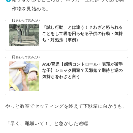
作物を見始める。
あわせて読みたい
「試し行動」とは違う！？わざと怒られる
ことをして親を困らせる子供の行動・気持
ち・対処法（事例）
あわせて読みたい
ASD育児【感情コントロール・表現が苦手
な子】ショック回避？天邪鬼？期待と逆の
気持ちをわざと言う
やっと教室でセッティングを終えて下駄箱に向かうも、
「早く、靴履いて！」と急かした途端