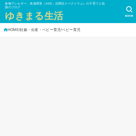
食物アレルギー、発達障害（ASD：自閉症スペクトラム）の子育てと知
識のブログ
ゆきまる生活
SEARCH
HOME
妊娠・出産・ベビー育児
ベビー育児