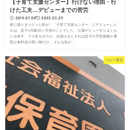
【子育て支援センター】行けない理由・行
けた工夫…デビューまでの苦労
2019.07.08
2025.03.29
家に籠りきりだった私が、「子育て支援センター」にデビューした
のは、息子が0歳10ヶ月頃のことでした。 公園デビューすらまとも
に出来ず、ママ友もゼロ人、出掛けるとすれば息子の予防接種か通
院か食料品の買い物だけ。 そんな私が...
ベビー育児