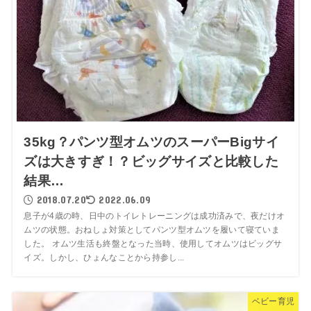
35kg？パンツ型オムツのスーパーBigサイ
ズは大きすぎ！？ビッグサイズと比較した
結果…
2018.07.20
2022.06.09
息子が4歳の時、日中のトイレトレーニングは成功済みで、夜だけオ
ムツの状態。おねしょ対策としてパンツ型オムツを履いて寝ていま
した。 オムツ生活も終盤となった当時、使用してオムツはビッグサ
イズ。しかし、ひょんなことから持参し...
ベビー育児