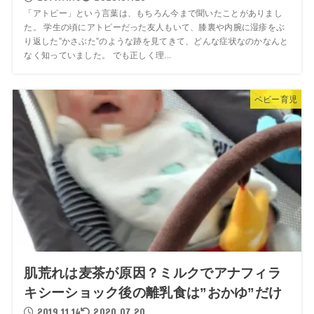
「アトピー」という言葉は、もちろん今まで聞いたことがありまし
た。 学生の頃にアトピーだった友人もいて、膝裏や内腕に湿疹をぶ
り返した”かさぶた”のような跡を見てきて、どんな症状なのかなんと
なく知っていました。 でも正しく理...
ベビー育児
肌荒れは麦茶が原因？ミルクでアナフィラ
キシーショック後の離乳食は”おかゆ”だけ
2019.11.14
2020.07.20