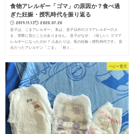
食物アレルギー「ゴマ」の原因か？食べ過
ぎた妊娠・授乳時代を振り返る
2019.11.13
2020.07.20
息子は、ごまアレルギー。 私は、息子以外のゴマアレルギーの人
を、実際に見たことがありません。 息子がなぜ、（珍しい）ゴマア
レルギーになったのか？ 心あたりは、私の妊娠～授乳時代です。 盲
点だったアレルゲン「ごま」 「粉ミ...
ベビー育児