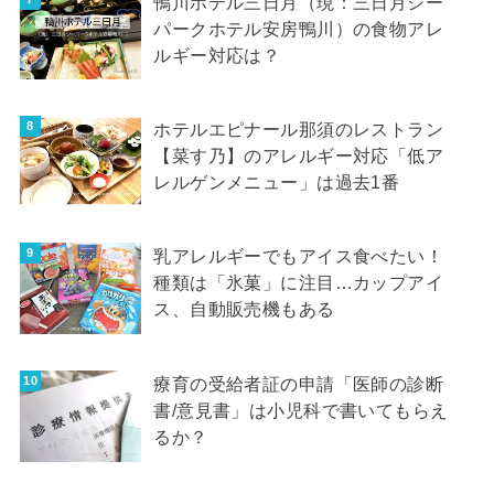
鴨川ホテル三日月（現：三日月シー
パークホテル安房鴨川）の食物アレ
ルギー対応は？
ホテルエピナール那須のレストラン
【菜す乃】のアレルギー対応「低ア
レルゲンメニュー」は過去1番
乳アレルギーでもアイス食べたい！
種類は「氷菓」に注目…カップアイ
ス、自動販売機もある
療育の受給者証の申請「医師の診断
書/意見書」は小児科で書いてもらえ
るか？