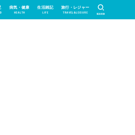
児
病気・健康
生活雑記
旅行・レジャー
D
HEALTH
LIFE
TRAVEL&LEISURE
SEARCH