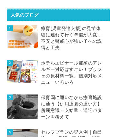
人気のブログ
療育(児童発達支援)の見学体
験に連れて行く準備が大変…
不安と警戒心が強い子への説
得と工夫
ホテルエピナール那須のアレ
ルギー対応はすごい！ブッフ
ェの原材料一覧、個別対応メ
ニューいろいろ
保育園に通いながら療育施設
に通う【併用通園の通い方】
所属意識・支給量・送迎パタ
ーンを考えて
セルフプランの記入例｜自己