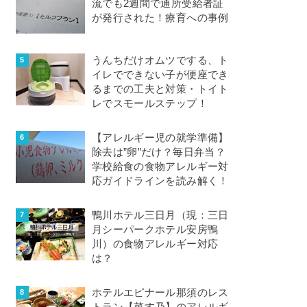
流でも2週間で通所受給者証
が発行された！療育への事例
うんちだけオムツでする、ト
イレでできない子が便座でき
るまでの工夫と対策・トイト
レでスモールステップ！
【アレルギー児の就学準備】
除去は”卵”だけ？毎日弁当？
学校給食の食物アレルギー対
応ガイドラインを読み解く！
鴨川ホテル三日月（現：三日
月シーパークホテル安房鴨
川）の食物アレルギー対応
は？
ホテルエピナール那須のレス