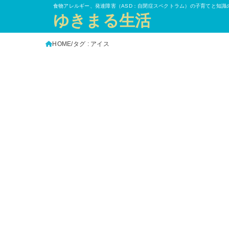
食物アレルギー、発達障害（ASD：自閉症スペクトラム）の子育てと知識
ゆきまる生活
HOME
タグ : アイス