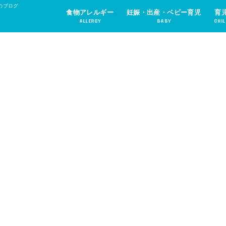
のブログ
食物アレルギー
妊娠・出産・ベビー育児
育
ALLERGY
BABY
CHIL