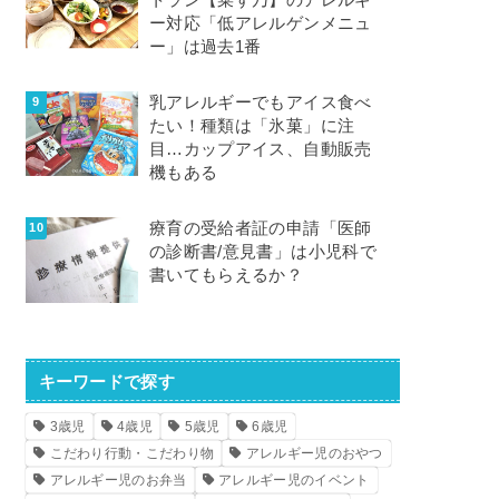
トラン【菜す乃】のアレルギ
ー対応「低アレルゲンメニュ
ー」は過去1番
乳アレルギーでもアイス食べ
たい！種類は「氷菓」に注
目…カップアイス、自動販売
機もある
療育の受給者証の申請「医師
の診断書/意見書」は小児科で
書いてもらえるか？
キーワードで探す
3歳児
4歳児
5歳児
6歳児
こだわり行動・こだわり物
アレルギー児のおやつ
アレルギー児のお弁当
アレルギー児のイベント