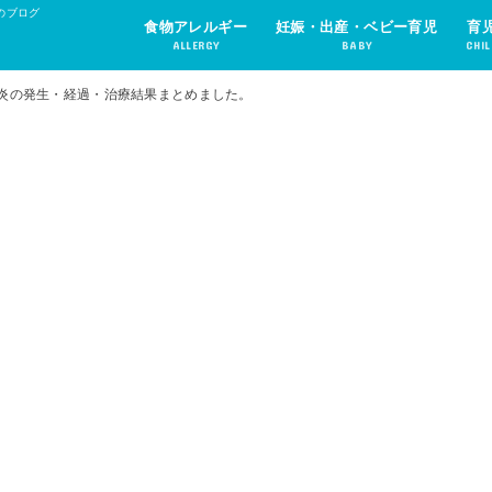
のブログ
食物アレルギー
妊娠・出産・ベビー育児
育
ALLERGY
BABY
CHIL
炎の発生・経過・治療結果まとめました。