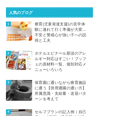
人気のブログ
療育(児童発達支援)の見学体
験に連れて行く準備が大変…
不安と警戒心が強い子への説
得と工夫
ホテルエピナール那須のアレ
ルギー対応はすごい！ブッフ
ェの原材料一覧、個別対応メ
ニューいろいろ
保育園に通いながら療育施設
に通う【併用通園の通い方】
所属意識・支給量・送迎パタ
ーンを考えて
セルフプランの記入例｜自己