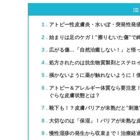
1
アトピー性皮膚炎・水いぼ・突発性発
2
始まりは足のケガ！”擦りむいた傷”で
3
広がる傷…「自然治癒しない！」と悟
4
処方されたのは抗生物質製剤とステロ
5
掻かないように薬が触れないように！
6
アトピー＆アレルギー体質なら要注意
ぐらな皮膚状態とは？
7
靴下も！？皮膚バリアが未熟だと”刺激
8
大切なのは「保湿」！バリアが未熟な
9
慢性湿疹の発生から収束まで！治療経