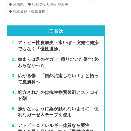
茨城県
行動の切り替えが苦手
視覚優位・視覚支援
目次
1
アトピー性皮膚炎・水いぼ・突発性発疹
でもなく「慢性湿疹」
2
始まりは足のケガ！”擦りむいた傷”で終
わらなかった
3
広がる傷…「自然治癒しない！」と悟っ
て皮膚科へ
4
処方されたのは抗生物質製剤とステロイ
ド剤
5
掻かないように薬が触れないように！便
利なガーゼ＆テープを使用
6
アトピー＆アレルギー体質なら要注