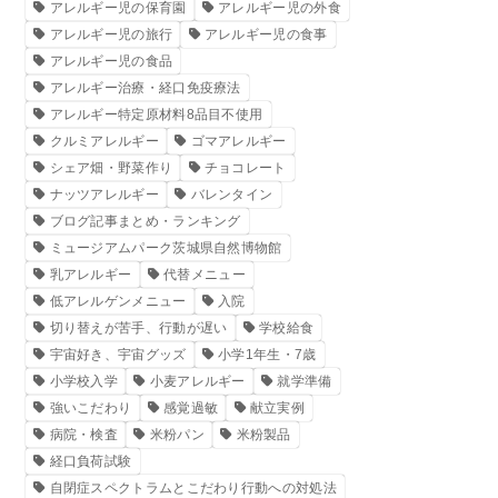
アレルギー児の保育園
アレルギー児の外食
アレルギー児の旅行
アレルギー児の食事
アレルギー児の食品
アレルギー治療・経口免疫療法
アレルギー特定原材料8品目不使用
クルミアレルギー
ゴマアレルギー
シェア畑・野菜作り
チョコレート
ナッツアレルギー
バレンタイン
ブログ記事まとめ・ランキング
ミュージアムパーク茨城県自然博物館
乳アレルギー
代替メニュー
低アレルゲンメニュー
入院
切り替えが苦手、行動が遅い
学校給食
宇宙好き、宇宙グッズ
小学1年生・7歳
小学校入学
小麦アレルギー
就学準備
強いこだわり
感覚過敏
献立実例
病院・検査
米粉パン
米粉製品
経口負荷試験
自閉症スペクトラムとこだわり行動への対処法