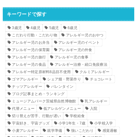
キーワードで探す
3歳児
4歳児
5歳児
6歳児
こだわり行動・こだわり物
アレルギー児のおやつ
アレルギー児のお弁当
アレルギー児のイベント
アレルギー児の保育園
アレルギー児の外食
アレルギー児の旅行
アレルギー児の食事
アレルギー児の食品
アレルギー治療・経口免疫療法
アレルギー特定原材料8品目不使用
クルミアレルギー
ゴマアレルギー
シェア畑・野菜作り
チョコレート
ナッツアレルギー
バレンタイン
ブログ記事まとめ・ランキング
ミュージアムパーク茨城県自然博物館
乳アレルギー
代替メニュー
低アレルゲンメニュー
入院
切り替えが苦手、行動が遅い
学校給食
宇宙好き、宇宙グッズ
小学1年生・7歳
小学校入学
小麦アレルギー
就学準備
強いこだわり
感覚過敏