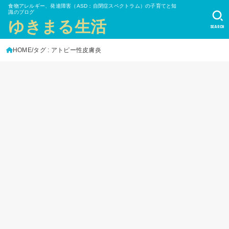
食物アレルギー、発達障害（ASD：自閉症スペクトラム）の子育てと知
識のブログ
ゆきまる生活
SEARCH
HOME
タグ : アトピー性皮膚炎