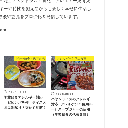
：自閉症スペクトラム）育児・アレルギー児育児
ルギーや特性を抱えながらも楽しく幸せに生活し
験談や意見をブログ化＆発信しています。
小学校給食・代替弁当
アレルギー対応の食事・食品
2026.06.07
2026.06.06
学校給食アレルギー対応
ハヤシライスのアレルギー
「ビビンバ事件」ライスと
対応│アレルゲン不使用ル
具は別配り？乗せて配膳？
ーとスープジャーの活用
（学校給食の代替弁当）