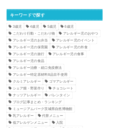
キーワードで探す
3歳児
4歳児
5歳児
6歳児
こだわり行動・こだわり物
アレルギー児のおやつ
アレルギー児のお弁当
アレルギー児のイベント
アレルギー児の保育園
アレルギー児の外食
アレルギー児の旅行
アレルギー児の食事
アレルギー児の食品
アレルギー治療・経口免疫療法
アレルギー特定原材料8品目不使用
クルミアレルギー
ゴマアレルギー
シェア畑・野菜作り
チョコレート
ナッツアレルギー
バレンタイン
ブログ記事まとめ・ランキング
ミュージアムパーク茨城県自然博物館
乳アレルギー
代替メニュー
低アレルゲンメニュー
入院