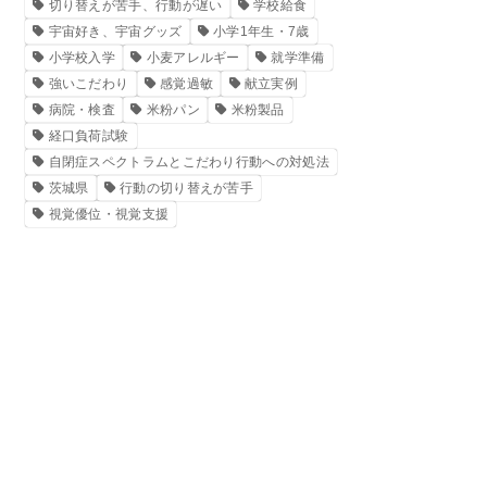
切り替えが苦手、行動が遅い
学校給食
宇宙好き、宇宙グッズ
小学1年生・7歳
小学校入学
小麦アレルギー
就学準備
強いこだわり
感覚過敏
献立実例
病院・検査
米粉パン
米粉製品
経口負荷試験
自閉症スペクトラムとこだわり行動への対処法
茨城県
行動の切り替えが苦手
視覚優位・視覚支援