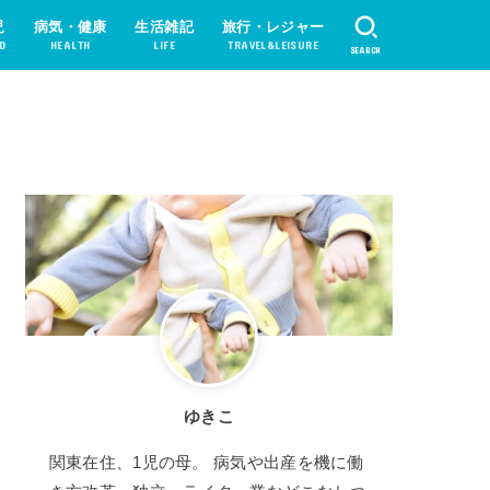
児
病気・健康
生活雑記
旅行・レジャー
D
HEALTH
LIFE
TRAVEL&LEISURE
SEARCH
ゆきこ
関東在住、1児の母。 病気や出産を機に働