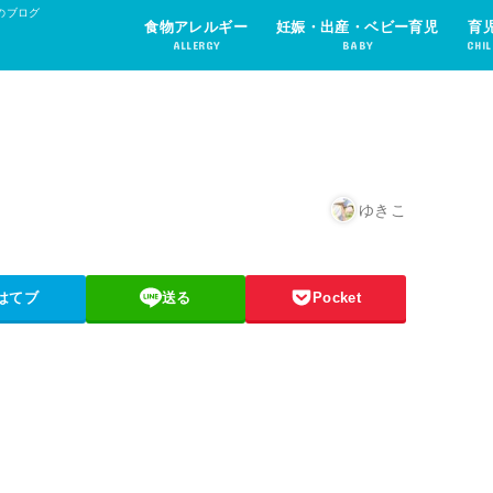
のブログ
食物アレルギー
妊娠・出産・ベビー育児
育
ALLERGY
BABY
CHIL
ゆきこ
はてブ
送る
Pocket