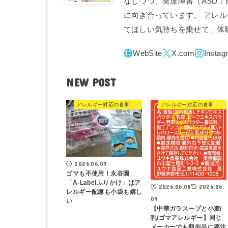
なしつつ、発達障害（ASD
に向き合っています。 アレ
てほしい気持ちを乗せて、体
NEW POST
アレルギー対応の食事・食品
アレルギー対応の食事・食品
2026.06.09
ゴマも不使用！永谷園
「A-Labelふりかけ」はア
2026.06.08
2026.06.
レルギー配慮も小袋も嬉し
09
い
【中華ガラスープと小麦/
乳/ゴマアレルギー】同じ
メーカーでも類似品に要注