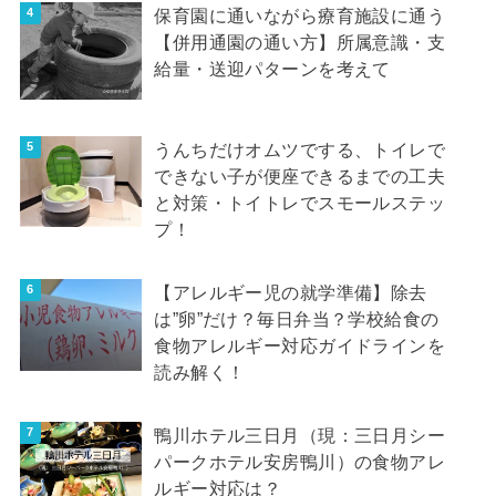
保育園に通いながら療育施設に通う
【併用通園の通い方】所属意識・支
給量・送迎パターンを考えて
うんちだけオムツでする、トイレで
できない子が便座できるまでの工夫
と対策・トイトレでスモールステッ
プ！
【アレルギー児の就学準備】除去
は”卵”だけ？毎日弁当？学校給食の
食物アレルギー対応ガイドラインを
読み解く！
鴨川ホテル三日月（現：三日月シー
パークホテル安房鴨川）の食物アレ
ルギー対応は？