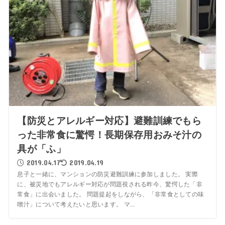
【防災とアレルギー対応】避難訓練でもら
った非常食に驚愕！長期保存用おみそ汁の
具が「ふ」
2019.04.17
2019.04.19
息子と一緒に、マンションの防災避難訓練に参加しました。 実際
に、被災地でもアレルギー対応が問題視される昨今、驚愕した「非
常食」に出会いました。 問題提起をしながら、「非常食としての味
噌汁」について考えたいと思います。 マ...