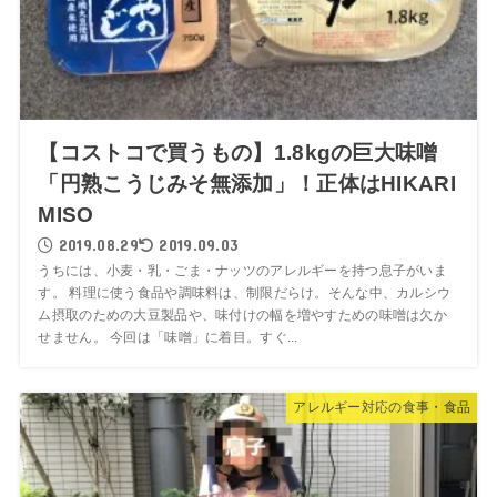
【コストコで買うもの】1.8kgの巨大味噌
「円熟こうじみそ無添加」！正体はHIKARI
MISO
2019.08.29
2019.09.03
うちには、小麦・乳・ごま・ナッツのアレルギーを持つ息子がいま
す。 料理に使う食品や調味料は、制限だらけ。そんな中、カルシウ
ム摂取のための大豆製品や、味付けの幅を増やすための味噌は欠か
せません。 今回は「味噌」に着目。すぐ...
アレルギー対応の食事・食品