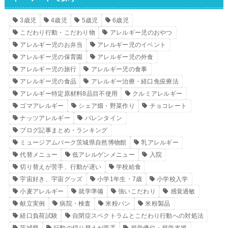
3歳児
4歳児
5歳児
6歳児
こだわり行動・こだわり物
アレルギー児のおやつ
アレルギー児のお弁当
アレルギー児のイベント
アレルギー児の保育園
アレルギー児の外食
アレルギー児の旅行
アレルギー児の食事
アレルギー児の食品
アレルギー治療・経口免疫療法
アレルギー特定原材料8品目不使用
クルミアレルギー
ゴマアレルギー
シェア畑・野菜作り
チョコレート
ナッツアレルギー
バレンタイン
ブログ記事まとめ・ランキング
ミュージアムパーク茨城県自然博物館
乳アレルギー
代替メニュー
低アレルゲンメニュー
入院
切り替えが苦手、行動が遅い
学校給食
宇宙好き、宇宙グッズ
小学1年生・7歳
小学校入学
小麦アレルギー
就学準備
強いこだわり
感覚過敏
献立実例
病院・検査
米粉パン
米粉製品
経口負荷試験
自閉症スペクトラムとこだわり行動への対処法
茨城県
行動の切り替えが苦手
視覚優位・視覚支援