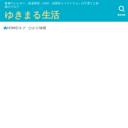
食物アレルギー、発達障害（ASD：自閉症スペクトラム）の子育てと知
識のブログ
ゆきまる生活
SEARCH
HOME
タグ : ひかり味噌