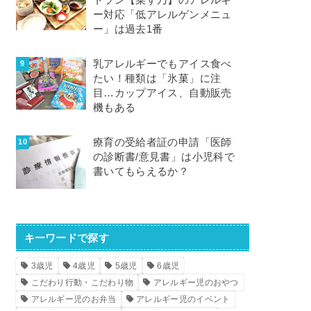
トラン【菜す乃】のアレルギ
ー対応「低アレルゲンメニュ
ー」は過去1番
乳アレルギーでもアイス食べ
たい！種類は「氷菓」に注
目…カップアイス、自動販売
機もある
療育の受給者証の申請「医師
の診断書/意見書」は小児科で
書いてもらえるか？
キーワードで探す
3歳児
4歳児
5歳児
6歳児
こだわり行動・こだわり物
アレルギー児のおやつ
アレルギー児のお弁当
アレルギー児のイベント