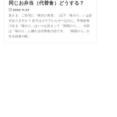
同じお弁当（代替食）どうする？
2022.11.22
皆さま、ご自宅に「味付け海苔」（以下「味のり」）は必
ずありますか？ 息子はゴマアレルギーなのに、学校給食
で出る「味のり」はいつも決まって「韓国のり」。 今回
は「味のり」に纏わる代替食の話です。 「韓国のり」が
出る給食の献...