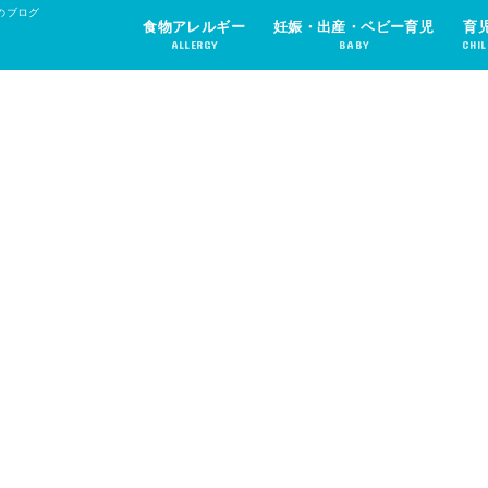
のブログ
食物アレルギー
妊娠・出産・ベビー育児
育
ALLERGY
BABY
CHIL