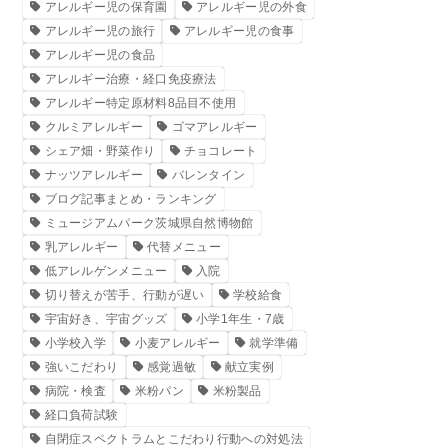
アレルギー児の保育園
アレルギー児の外食
アレルギー児の旅行
アレルギー児の食事
アレルギー児の食品
アレルギー治療・経口免疫療法
アレルギー特定原材料8品目不使用
クルミアレルギー
ゴマアレルギー
シェア畑・野菜作り
チョコレート
ナッツアレルギー
バレンタイン
ブログ記事まとめ・ランキング
ミュージアムパーク茨城県自然博物館
乳アレルギー
代替メニュー
低アレルゲンメニュー
入院
切り替えが苦手、行動が遅い
学校給食
宇宙好き、宇宙グッズ
小学1年生・7歳
小学校入学
小麦アレルギー
就学準備
強いこだわり
感覚過敏
献立実例
病院・検査
米粉パン
米粉製品
経口負荷試験
自閉症スペクトラムとこだわり行動への対処法