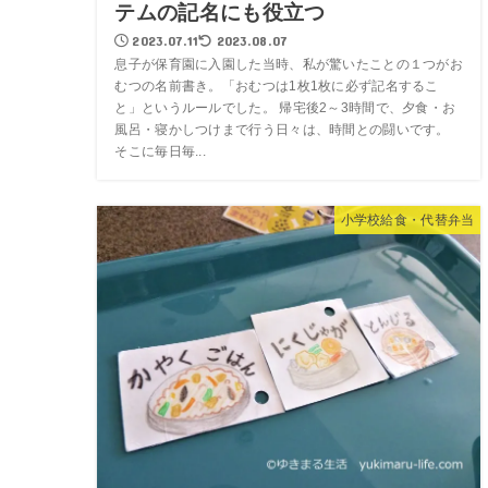
テムの記名にも役立つ
2023.07.11
2023.08.07
息子が保育園に入園した当時、私が驚いたことの１つがお
むつの名前書き。「おむつは1枚1枚に必ず記名するこ
と」というルールでした。 帰宅後2～3時間で、夕食・お
風呂・寝かしつけまで行う日々は、時間との闘いです。
そこに毎日毎...
小学校給食・代替弁当