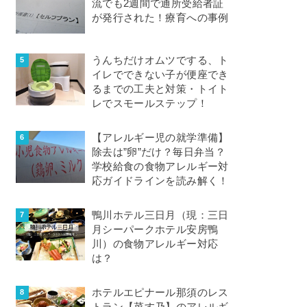
流でも2週間で通所受給者証
が発行された！療育への事例
うんちだけオムツでする、ト
イレでできない子が便座でき
るまでの工夫と対策・トイト
レでスモールステップ！
【アレルギー児の就学準備】
除去は”卵”だけ？毎日弁当？
学校給食の食物アレルギー対
応ガイドラインを読み解く！
鴨川ホテル三日月（現：三日
月シーパークホテル安房鴨
川）の食物アレルギー対応
は？
ホテルエピナール那須のレス