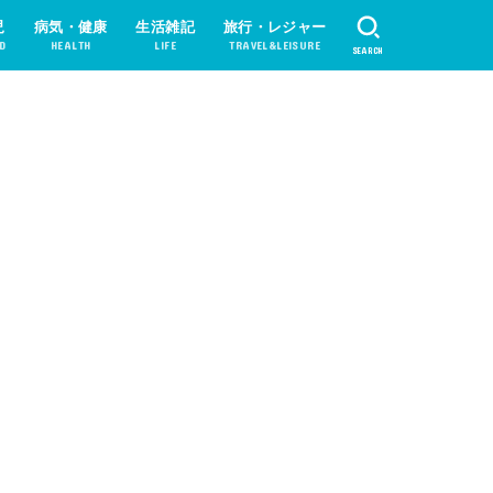
児
病気・健康
生活雑記
旅行・レジャー
D
HEALTH
LIFE
TRAVEL&LEISURE
SEARCH