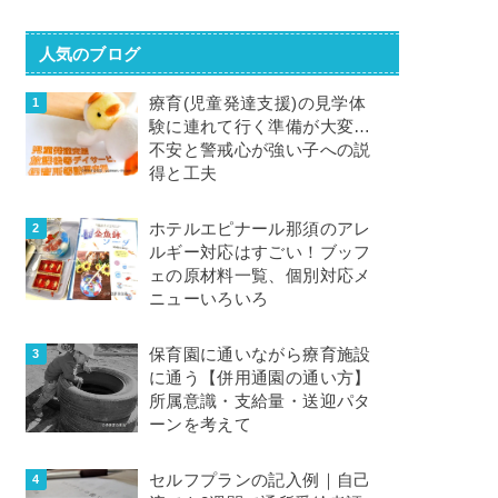
人気のブログ
療育(児童発達支援)の見学体
験に連れて行く準備が大変…
不安と警戒心が強い子への説
得と工夫
ホテルエピナール那須のアレ
ルギー対応はすごい！ブッフ
ェの原材料一覧、個別対応メ
ニューいろいろ
保育園に通いながら療育施設
に通う【併用通園の通い方】
所属意識・支給量・送迎パタ
ーンを考えて
セルフプランの記入例｜自己