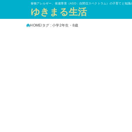
食物アレルギー、発達障害（ASD：自閉症スペクトラム）の子育てと知識
ゆきまる生活
HOME
タグ : 小学2年生・8歳