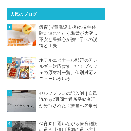
人気のブログ
療育(児童発達支援)の見学体
験に連れて行く準備が大変…
不安と警戒心が強い子への説
得と工夫
ホテルエピナール那須のアレ
ルギー対応はすごい！ブッフ
ェの原材料一覧、個別対応メ
ニューいろいろ
セルフプランの記入例｜自己
流でも2週間で通所受給者証
が発行された！療育への事例
保育園に通いながら療育施設
に通う【併用通園の通い方】