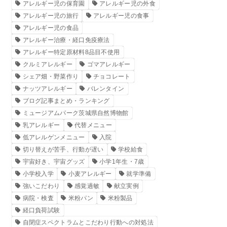
アレルギー児の保育園
アレルギー児の外食
アレルギー児の旅行
アレルギー児の食事
アレルギー児の食品
アレルギー治療・経口免疫療法
アレルギー特定原材料8品目不使用
クルミアレルギー
ゴマアレルギー
シェア畑・野菜作り
チョコレート
ナッツアレルギー
バレンタイン
ブログ記事まとめ・ランキング
ミュージアムパーク茨城県自然博物館
乳アレルギー
代替メニュー
低アレルゲンメニュー
入院
切り替えが苦手、行動が遅い
学校給食
宇宙好き、宇宙グッズ
小学1年生・7歳
小学校入学
小麦アレルギー
就学準備
強いこだわり
感覚過敏
献立実例
病院・検査
米粉パン
米粉製品
経口負荷試験
自閉症スペクトラムとこだわり行動への対処法