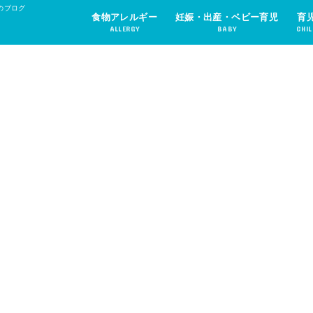
のブログ
食物アレルギー
妊娠・出産・ベビー育児
育
ALLERGY
BABY
CHIL