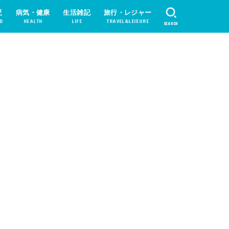
児
病気・健康
生活雑記
旅行・レジャー
D
HEALTH
LIFE
TRAVEL&LEISURE
SEARCH