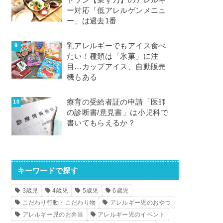
トラン【菜す乃】のアレルギ
ー対応「低アレルゲンメニュ
ー」は過去1番
乳アレルギーでもアイス食べ
たい！種類は「氷菓」に注
目…カップアイス、自動販売
機もある
療育の受給者証の申請「医師
の診断書/意見書」は小児科で
書いてもらえるか？
キーワードで探す
3歳児
4歳児
5歳児
6歳児
こだわり行動・こだわり物
アレルギー児のおやつ
アレルギー児のお弁当
アレルギー児のイベント