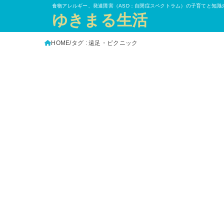
食物アレルギー、発達障害（ASD：自閉症スペクトラム）の子育てと知識
ゆきまる生活
HOME
タグ : 遠足・ピクニック