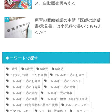
ス、自動販売機もある
療育の受給者証の申請「医師の診断
書/意見書」は小児科で書いてもらえ
るか？
キーワードで探す
3歳児
4歳児
5歳児
6歳児
こだわり行動・こだわり物
アレルギー児のおやつ
アレルギー児のお弁当
アレルギー児のイベント
アレルギー児の保育園
アレルギー児の外食
アレルギー児の旅行
アレルギー児の食事
アレルギー児の食品
アレルギー治療・経口免疫療法
アレルギー特定原材料8品目不使用
クルミアレルギー
ゴマアレルギー
シェア畑・野菜作り
チョコレート