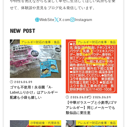
や特性を抱えながらも楽しく幸せに生活してほしい気持ちを乗
せて、体験談や意見をブログ化＆発信しています。
NEW POST
アレルギー対応の食事・食品
アレルギー対応の食事・食品
2026.06.09
ゴマも不使用！永谷園「A-
Labelふりかけ」はアレルギー
2026.06.08
2026.06.09
配慮も小袋も嬉しい
【中華ガラスープと小麦/乳/ゴマ
アレルギー】同じメーカーでも
類似品に要注意
小学校給食・代替弁当
アレルギー対応の食事・食品