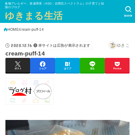
食物アレルギー、発達障害（ASD：自閉症スペクトラム）の子育てと知
識のブログ
ゆきまる生活
SEARCH
HOME
cream-puff-14
2020.12.16
ゆきこ
本サイトは広告が表示されます
cream-puff-14
ポスト
シェア
はてブ
送る
Pocket