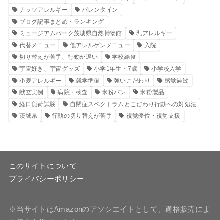
ナッツアレルギー
バレンタイン
ブログ記事まとめ・ランキング
ミュージアムパーク茨城県自然博物館
乳アレルギー
代替メニュー
低アレルゲンメニュー
入院
切り替えが苦手、行動が遅い
学校給食
宇宙好き、宇宙グッズ
小学1年生・7歳
小学校入学
小麦アレルギー
就学準備
強いこだわり
感覚過敏
献立実例
病院・検査
米粉パン
米粉製品
経口負荷試験
自閉症スペクトラムとこだわり行動への対処法
茨城県
行動の切り替えが苦手
視覚優位・視覚支援
このサイトについて
プライバシーポリシー
※当サイトはAmazonのアソシエイトとして、適格販売によ