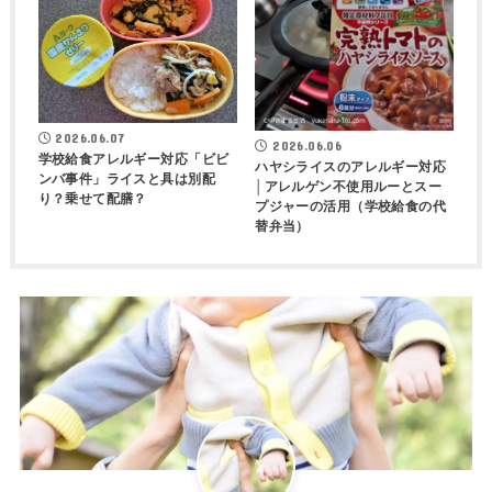
2026.06.07
2026.06.06
学校給食アレルギー対応「ビビ
ハヤシライスのアレルギー対応
ンバ事件」ライスと具は別配
│アレルゲン不使用ルーとスー
り？乗せて配膳？
プジャーの活用（学校給食の代
替弁当）