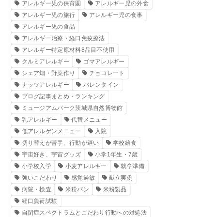
アレルギー児の保育園
アレルギー児の外食
アレルギー児の旅行
アレルギー児の食事
アレルギー児の食品
アレルギー治療・経口免疫療法
アレルギー特定原材料8品目不使用
クルミアレルギー
ゴマアレルギー
シェア畑・野菜作り
チョコレート
ナッツアレルギー
バレンタイン
ブログ記事まとめ・ランキング
ミュージアムパーク茨城県自然博物館
乳アレルギー
代替メニュー
低アレルゲンメニュー
入院
切り替えが苦手、行動が遅い
学校給食
宇宙好き、宇宙グッズ
小学1年生・7歳
小学校入学
小麦アレルギー
就学準備
強いこだわり
感覚過敏
献立実例
病院・検査
米粉パン
米粉製品
経口負荷試験
自閉症スペクトラムとこだわり行動への対処法