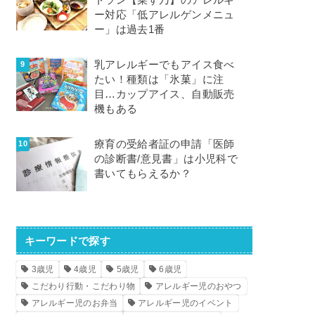
トラン【菜す乃】のアレルギ
ー対応「低アレルゲンメニュ
ー」は過去1番
乳アレルギーでもアイス食べ
たい！種類は「氷菓」に注
目…カップアイス、自動販売
機もある
療育の受給者証の申請「医師
の診断書/意見書」は小児科で
書いてもらえるか？
キーワードで探す
3歳児
4歳児
5歳児
6歳児
こだわり行動・こだわり物
アレルギー児のおやつ
アレルギー児のお弁当
アレルギー児のイベント