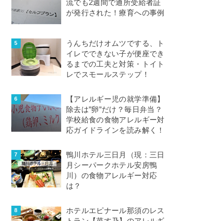
流でも2週間で通所受給者証
が発行された！療育への事例
うんちだけオムツでする、ト
イレでできない子が便座でき
るまでの工夫と対策・トイト
レでスモールステップ！
【アレルギー児の就学準備】
除去は”卵”だけ？毎日弁当？
学校給食の食物アレルギー対
応ガイドラインを読み解く！
鴨川ホテル三日月（現：三日
月シーパークホテル安房鴨
川）の食物アレルギー対応
は？
ホテルエピナール那須のレス