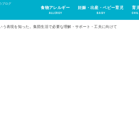
のブログ
食物アレルギー
妊娠・出産・ベビー育児
育
ALLERGY
BABY
CHIL
いう表現を知った。集団生活で必要な理解・サポート・工夫に向けて