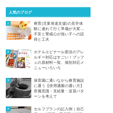
人気のブログ
療育(児童発達支援)の見学体
験に連れて行く準備が大変…
不安と警戒心が強い子への説
得と工夫
ホテルエピナール那須のアレ
ルギー対応はすごい！ブッフ
ェの原材料一覧、個別対応メ
ニューいろいろ
保育園に通いながら療育施設
に通う【併用通園の通い方】
所属意識・支給量・送迎パタ
ーンを考えて
セルフプランの記入例｜自己