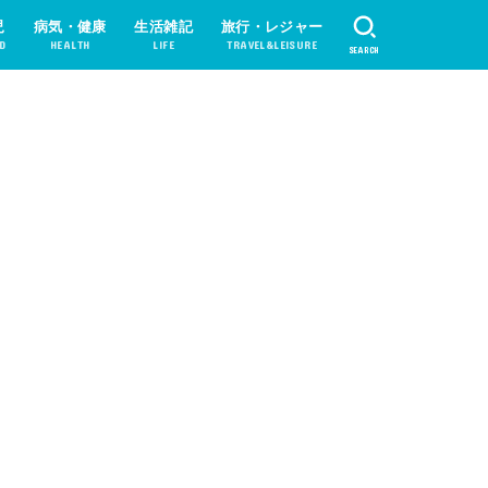
児
病気・健康
生活雑記
旅行・レジャー
D
HEALTH
LIFE
TRAVEL&LEISURE
SEARCH