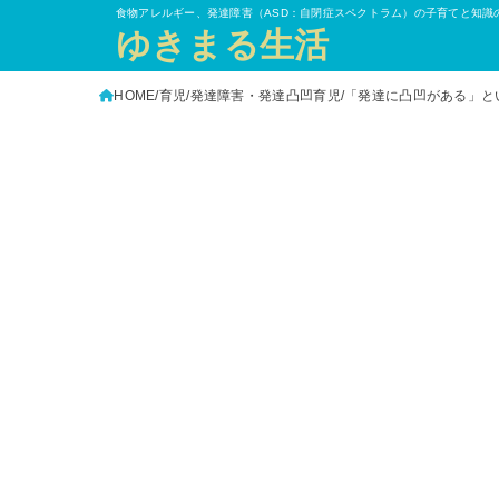
食物アレルギー、発達障害（ASD：自閉症スペクトラム）の子育てと知識
ゆきまる生活
HOME
育児
発達障害・発達凸凹育児
「発達に凸凹がある」と