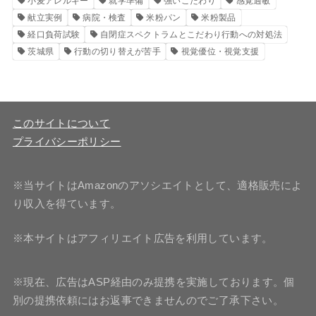
小麦アレルギー
就学準備
強いこだわり
感覚過敏
献立実例
病院・検査
米粉パン
米粉製品
経口負荷試験
自閉症スペクトラムとこだわり行動への対処法
茨城県
行動の切り替えが苦手
視覚優位・視覚支援
このサイトについて
プライバシーポリシー
※当サイトはAmazonのアソシエイトとして、適格販売によ
り収入を得ています。
※本サイトはアフィリエイト広告を利用しています。
※現在、広告はASP経由のみ提携を実施しております。個
別の提携依頼にはお返事できませんのでご了承下さい。