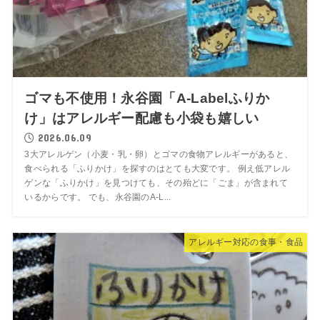
ゴマも不使用！永谷園「A-Labelふりか
け」はアレルギー配慮も小袋も嬉しい
2026.06.09
3大アレルゲン（小麦・乳・卵）とゴマの食物アレルギーがあると、
食べられる「ふりかけ」を探すのはとても大変です。 例え低アレル
ゲンな「ふりかけ」を見つけても、その殆どに「ごま」が含まれて
いるからです。 でも、永谷園のA-L...
アレルギー対応の食事・食品