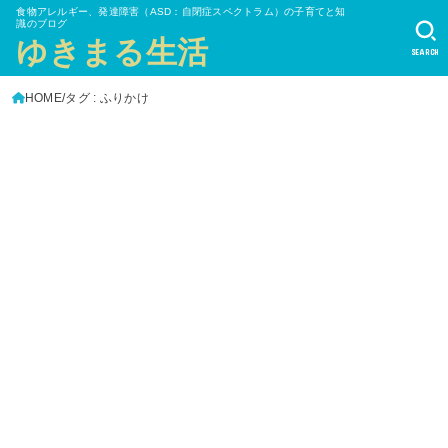
食物アレルギー、発達障害（ASD：自閉症スペクトラム）の子育てと知
識のブログ
ゆきまる生活
SEARCH
HOME
タグ : ふりかけ