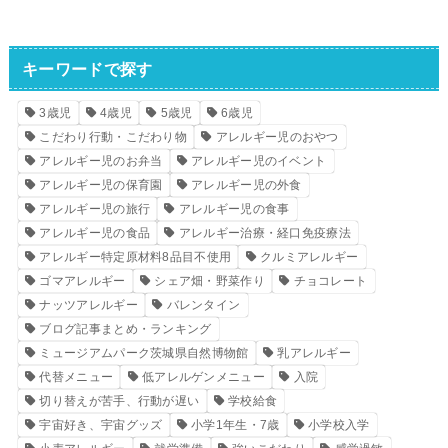
キーワードで探す
3歳児
4歳児
5歳児
6歳児
こだわり行動・こだわり物
アレルギー児のおやつ
アレルギー児のお弁当
アレルギー児のイベント
アレルギー児の保育園
アレルギー児の外食
アレルギー児の旅行
アレルギー児の食事
アレルギー児の食品
アレルギー治療・経口免疫療法
アレルギー特定原材料8品目不使用
クルミアレルギー
ゴマアレルギー
シェア畑・野菜作り
チョコレート
ナッツアレルギー
バレンタイン
ブログ記事まとめ・ランキング
ミュージアムパーク茨城県自然博物館
乳アレルギー
代替メニュー
低アレルゲンメニュー
入院
切り替えが苦手、行動が遅い
学校給食
宇宙好き、宇宙グッズ
小学1年生・7歳
小学校入学