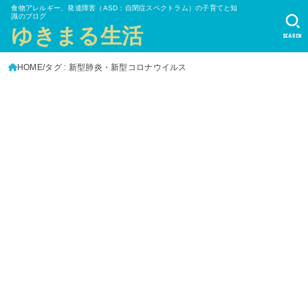
食物アレルギー、発達障害（ASD：自閉症スペクトラム）の子育てと知
識のブログ
ゆきまる生活
SEARCH
HOME
タグ : 新型肺炎・新型コロナウイルス