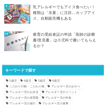
乳アレルギーでもアイス食べたい！
種類は「氷菓」に注目…カップアイ
ス、自動販売機もある
療育の受給者証の申請「医師の診断
書/意見書」は小児科で書いてもらえ
るか？
キーワードで探す
3歳児
4歳児
5歳児
6歳児
こだわり行動・こだわり物
アレルギー児のおやつ
アレルギー児のお弁当
アレルギー児のイベント
アレルギー児の保育園
アレルギー児の外食
アレルギー児の旅行
アレルギー児の食事