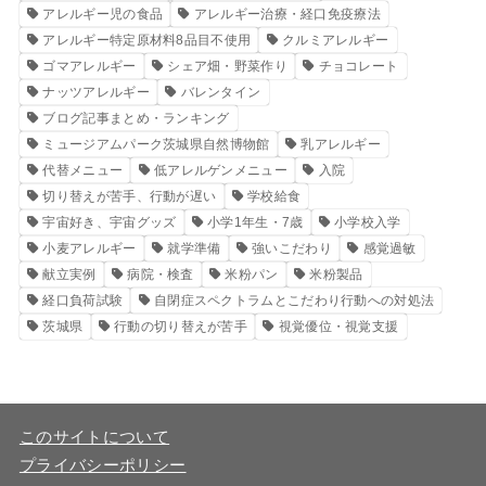
アレルギー児の食品
アレルギー治療・経口免疫療法
アレルギー特定原材料8品目不使用
クルミアレルギー
ゴマアレルギー
シェア畑・野菜作り
チョコレート
ナッツアレルギー
バレンタイン
ブログ記事まとめ・ランキング
ミュージアムパーク茨城県自然博物館
乳アレルギー
代替メニュー
低アレルゲンメニュー
入院
切り替えが苦手、行動が遅い
学校給食
宇宙好き、宇宙グッズ
小学1年生・7歳
小学校入学
小麦アレルギー
就学準備
強いこだわり
感覚過敏
献立実例
病院・検査
米粉パン
米粉製品
経口負荷試験
自閉症スペクトラムとこだわり行動への対処法
茨城県
行動の切り替えが苦手
視覚優位・視覚支援
このサイトについて
プライバシーポリシー