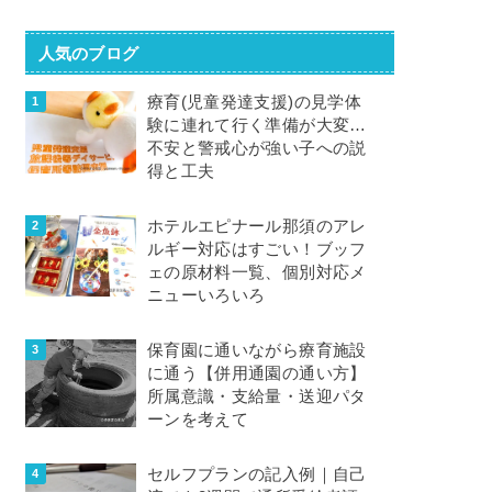
人気のブログ
療育(児童発達支援)の見学体
験に連れて行く準備が大変…
不安と警戒心が強い子への説
得と工夫
ホテルエピナール那須のアレ
ルギー対応はすごい！ブッフ
ェの原材料一覧、個別対応メ
ニューいろいろ
保育園に通いながら療育施設
に通う【併用通園の通い方】
所属意識・支給量・送迎パタ
ーンを考えて
セルフプランの記入例｜自己