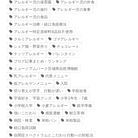
アレルギー児の保育園
アレルギー児の外食
アレルギー児の旅行
アレルギー児の食事
アレルギー児の食品
アレルギー治療・経口免疫療法
アレルギー特定原材料8品目不使用
クルミアレルギー
ゴマアレルギー
シェア畑・野菜作り
チョコレート
ナッツアレルギー
バレンタイン
ブログ記事まとめ・ランキング
ミュージアムパーク茨城県自然博物館
乳アレルギー
代替メニュー
低アレルゲンメニュー
入院
切り替えが苦手、行動が遅い
学校給食
宇宙好き、宇宙グッズ
小学1年生・7歳
小学校入学
小麦アレルギー
就学準備
強いこだわり
感覚過敏
献立実例
病院・検査
米粉パン
米粉製品
経口負荷試験
自閉症スペクトラムとこだわり行動への対処法