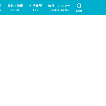
児
病気・健康
生活雑記
旅行・レジャー
D
HEALTH
LIFE
TRAVEL&LEISURE
SEARCH