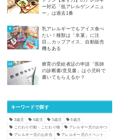
トラン【菜す乃】のアレルギ
ー対応「低アレルゲンメニュ
ー」は過去1番
乳アレルギーでもアイス食べ
たい！種類は「氷菓」に注
目…カップアイス、自動販売
機もある
療育の受給者証の申請「医師
の診断書/意見書」は小児科で
書いてもらえるか？
キーワードで探す
3歳児
4歳児
5歳児
6歳児
こだわり行動・こだわり物
アレルギー児のおやつ
アレルギー児のお弁当
アレルギー児のイベント