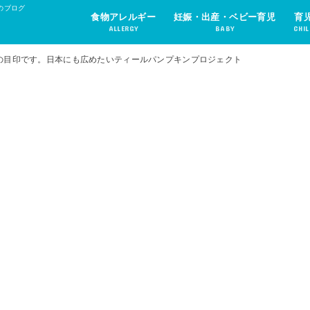
のブログ
食物アレルギー
妊娠・出産・ベビー育児
育
ALLERGY
BABY
CHIL
の目印です。日本にも広めたいティールパンプキンプロジェクト