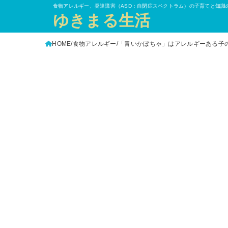
食物アレルギー、発達障害（ASD：自閉症スペクトラム）の子育てと知識
ゆきまる生活
HOME
食物アレルギー
「青いかぼちゃ」はアレルギーある子