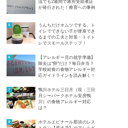
流でも2週間で通所受給者証
が発行された！療育への事例
うんちだけオムツでする、ト
イレでできない子が便座でき
るまでの工夫と対策・トイト
レでスモールステップ！
【アレルギー児の就学準備】
除去は”卵”だけ？毎日弁当？
学校給食の食物アレルギー対
応ガイドラインを読み解く！
鴨川ホテル三日月（現：三日
月シーパークホテル安房鴨
川）の食物アレルギー対応
は？
ホテルエピナール那須のレス