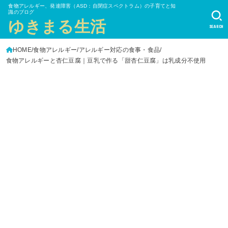
食物アレルギー、発達障害（ASD：自閉症スペクトラム）の子育てと知
識のブログ
ゆきまる生活
SEARCH
HOME
食物アレルギー
アレルギー対応の食事・食品
食物アレルギーと杏仁豆腐｜豆乳で作る「甜杏仁豆腐」は乳成分不使用