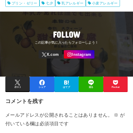
プリン・ゼリー
七夕
乳アレルギー
小麦アレルギー
FOLLOW
ポスト
シェア
はてブ
送る
Pocket
コメントを残す
メールアドレスが公開されることはありません。
※
が
付いている欄は必須項目です