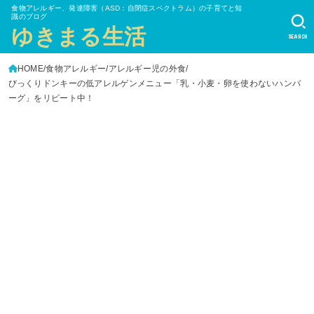
食物アレルギー、発達障害（ASD：自閉症スペクトラム）の子育てと知
識のブログ
ゆきまる生活
SEARCH
HOME
食物アレルギー
アレルギー児の外食
びっくりドンキーの低アレルゲンメニュー「乳・小麦・卵を使わないハンバ
ーグ」をリピート中！