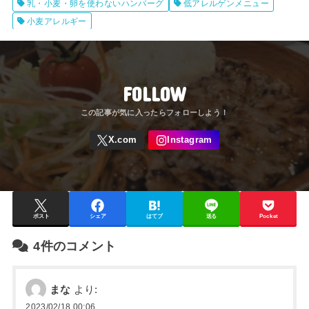
乳・小麦・卵を使わないハンバーグ
低アレルゲンメニュー
小麦アレルギー
FOLLOW
ポスト
シェア
はてブ
送る
Pocket
4件のコメント
まな
より:
2023/02/18 00:06