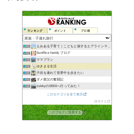
おでかけインフォ〜家族と楽しむ外遊び
65位
マダムの貧乏豪遊旅行と日々のつぶやき
66位
ランキング
ポイント
ブロ画
ちゃばことダムたびのプチブログ
67位
こつぶの子連れでお出かけ日記
68位
えみある子育て｜こどもと旅するエアラインママのブログ
69位
SunRice family ブログ
70位
ママプラン
71位
ゆきまる生活
72位
子供を連れて世界中を歩きたい
73位
ダメ親父の奮闘記
74位
zukkyの0000へ行ってみた！
75位
Family trip adviser LISA
76位
このカテゴリを全て表示
貧乏だけど、星のやに泊まる。子供と行く素敵旅館＋グルメブログ
77位
参加する
いろいろ旅情報〜すぬろぐ〜
78位
このブログに投票する
フリーは危険！？子供と旅行
79位