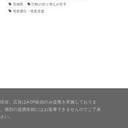
茨城県
行動の切り替えが苦手
視覚優位・視覚支援
現在、広告はASP経由のみ提携を実施しておりま
す。個別の提携依頼にはお返事できませんのでご了承
下さい。