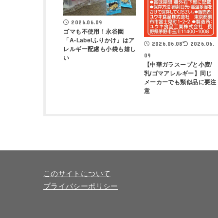
2026.06.09
ゴマも不使用！永谷園
「A-Labelふりかけ」はア
2026.06.08
2026.06.
レルギー配慮も小袋も嬉し
09
い
【中華ガラスープと小麦/
乳/ゴマアレルギー】同じ
メーカーでも類似品に要注
意
このサイトについて
プライバシーポリシー