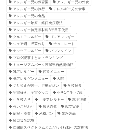
アレルギー児の保育園
アレルギー児の外食
アレルギー児の旅行
アレルギー児の食事
アレルギー児の食品
アレルギー治療・経口免疫療法
アレルギー特定原材料8品目不使用
クルミアレルギー
ゴマアレルギー
シェア畑・野菜作り
チョコレート
ナッツアレルギー
バレンタイン
ブログ記事まとめ・ランキング
ミュージアムパーク茨城県自然博物館
乳アレルギー
代替メニュー
低アレルゲンメニュー
入院
切り替えが苦手、行動が遅い
学校給食
宇宙好き、宇宙グッズ
小学1年生・7歳
小学校入学
小麦アレルギー
就学準備
強いこだわり
感覚過敏
献立実例
病院・検査
米粉パン
米粉製品
経口負荷試験
自閉症スペクトラムとこだわり行動への対処法