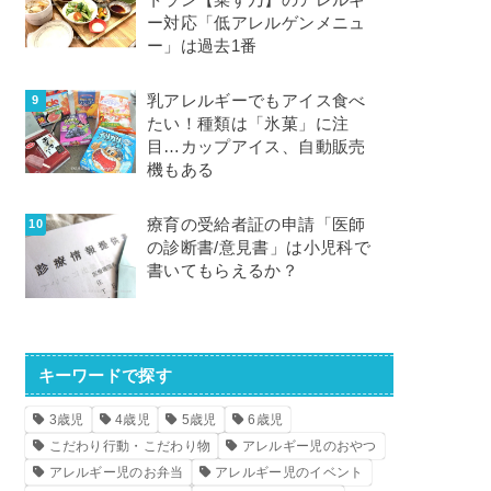
トラン【菜す乃】のアレルギ
ー対応「低アレルゲンメニュ
ー」は過去1番
乳アレルギーでもアイス食べ
たい！種類は「氷菓」に注
目…カップアイス、自動販売
機もある
療育の受給者証の申請「医師
の診断書/意見書」は小児科で
書いてもらえるか？
キーワードで探す
3歳児
4歳児
5歳児
6歳児
こだわり行動・こだわり物
アレルギー児のおやつ
アレルギー児のお弁当
アレルギー児のイベント