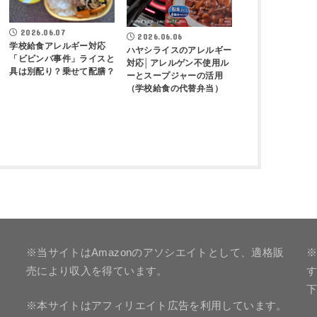
2026.06.07
2026.06.06
学校給食アレルギー対応
ハヤシライスのアレルギー
「ビビンバ事件」ライスと
対応│アレルゲン不使用ル
具は別配り？乗せて配膳？
ーとスープジャーの活用
（学校給食の代替弁当）
※当サイトはAmazonのアソシエイトとして、適格販
※
売により収入を得ています。
※本サイトはアフィリエイト広告を利用しています。