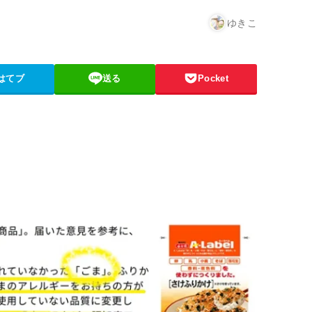
ゆきこ
はてブ
送る
Pocket