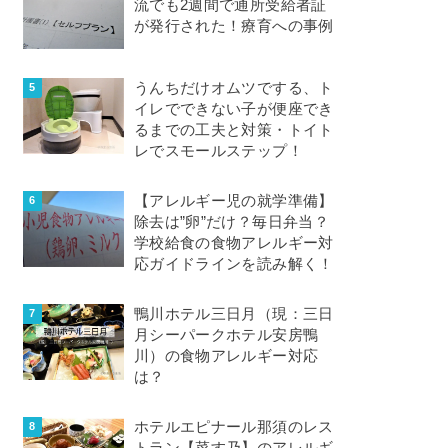
流でも2週間で通所受給者証
が発行された！療育への事例
うんちだけオムツでする、ト
イレでできない子が便座でき
るまでの工夫と対策・トイト
レでスモールステップ！
【アレルギー児の就学準備】
除去は”卵”だけ？毎日弁当？
学校給食の食物アレルギー対
応ガイドラインを読み解く！
鴨川ホテル三日月（現：三日
月シーパークホテル安房鴨
川）の食物アレルギー対応
は？
ホテルエピナール那須のレス