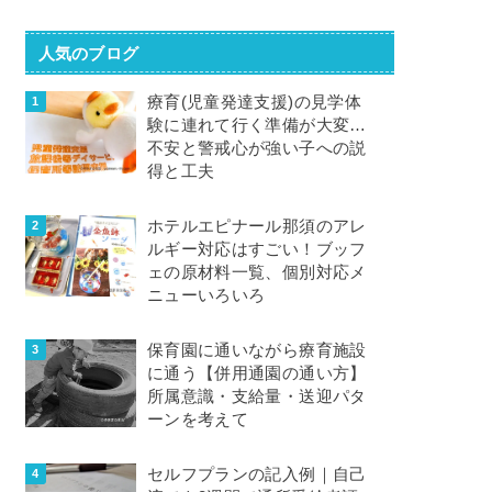
人気のブログ
療育(児童発達支援)の見学体
験に連れて行く準備が大変…
不安と警戒心が強い子への説
得と工夫
ホテルエピナール那須のアレ
ルギー対応はすごい！ブッフ
ェの原材料一覧、個別対応メ
ニューいろいろ
保育園に通いながら療育施設
に通う【併用通園の通い方】
所属意識・支給量・送迎パタ
ーンを考えて
セルフプランの記入例｜自己