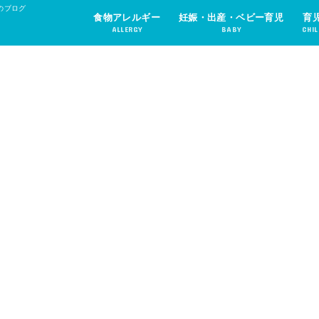
のブログ
食物アレルギー
妊娠・出産・ベビー育児
育
ALLERGY
BABY
CHIL