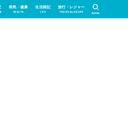
児
病気・健康
生活雑記
旅行・レジャー
D
HEALTH
LIFE
TRAVEL&LEISURE
SEARCH