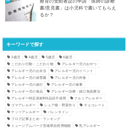
療育の受給者証の申請「医師の診断
書/意見書」は小児科で書いてもらえ
るか？
キーワードで探す
3歳児
4歳児
5歳児
6歳児
こだわり行動・こだわり物
アレルギー児のおやつ
アレルギー児のお弁当
アレルギー児のイベント
アレルギー児の保育園
アレルギー児の外食
アレルギー児の旅行
アレルギー児の食事
アレルギー児の食品
アレルギー治療・経口免疫療法
アレルギー特定原材料8品目不使用
クルミアレルギー
ゴマアレルギー
シェア畑・野菜作り
チョコレート
ナッツアレルギー
バレンタイン
ブログ記事まとめ・ランキング
ミュージアムパーク茨城県自然博物館
乳アレルギー