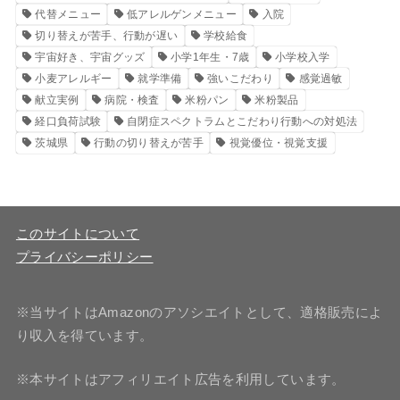
代替メニュー
低アレルゲンメニュー
入院
切り替えが苦手、行動が遅い
学校給食
宇宙好き、宇宙グッズ
小学1年生・7歳
小学校入学
小麦アレルギー
就学準備
強いこだわり
感覚過敏
献立実例
病院・検査
米粉パン
米粉製品
経口負荷試験
自閉症スペクトラムとこだわり行動への対処法
茨城県
行動の切り替えが苦手
視覚優位・視覚支援
このサイトについて
プライバシーポリシー
※当サイトはAmazonのアソシエイトとして、適格販売によ
り収入を得ています。
※本サイトはアフィリエイト広告を利用しています。