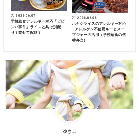
2026.06.07
2026.06.06
学校給食アレルギー対応「ビビ
ハヤシライスのアレルギー対応
ンバ事件」ライスと具は別配
│アレルゲン不使用ルーとスー
り？乗せて配膳？
プジャーの活用（学校給食の代
替弁当）
ゆきこ