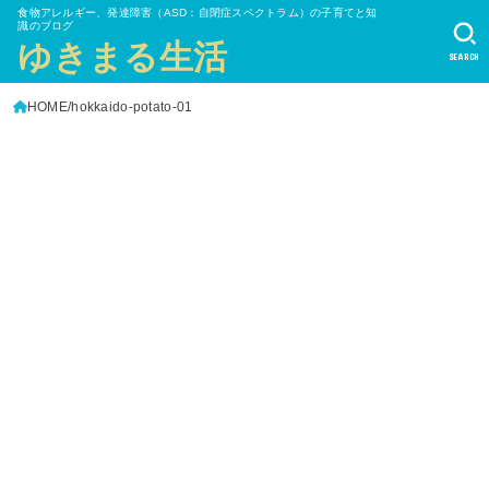
食物アレルギー、発達障害（ASD：自閉症スペクトラム）の子育てと知
識のブログ
ゆきまる生活
SEARCH
HOME
hokkaido-potato-01