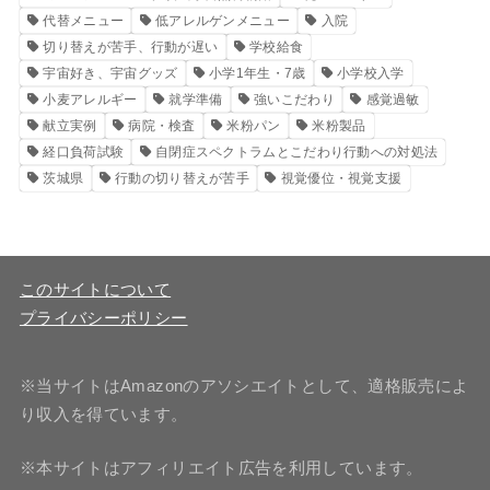
代替メニュー
低アレルゲンメニュー
入院
切り替えが苦手、行動が遅い
学校給食
宇宙好き、宇宙グッズ
小学1年生・7歳
小学校入学
小麦アレルギー
就学準備
強いこだわり
感覚過敏
献立実例
病院・検査
米粉パン
米粉製品
経口負荷試験
自閉症スペクトラムとこだわり行動への対処法
茨城県
行動の切り替えが苦手
視覚優位・視覚支援
このサイトについて
プライバシーポリシー
※当サイトはAmazonのアソシエイトとして、適格販売によ
り収入を得ています。
※本サイトはアフィリエイト広告を利用しています。