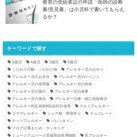
療育の受給者証の申請「医師の診断
書/意見書」は小児科で書いてもらえ
るか？
キーワードで探す
3歳児
4歳児
5歳児
6歳児
こだわり行動・こだわり物
アレルギー児のおやつ
アレルギー児のお弁当
アレルギー児のイベント
アレルギー児の保育園
アレルギー児の外食
アレルギー児の旅行
アレルギー児の食事
アレルギー児の食品
アレルギー治療・経口免疫療法
アレルギー特定原材料8品目不使用
クルミアレルギー
ゴマアレルギー
シェア畑・野菜作り
チョコレート
ナッツアレルギー
バレンタイン
ブログ記事まとめ・ランキング
ミュージアムパーク茨城県自然博物館
乳アレルギー