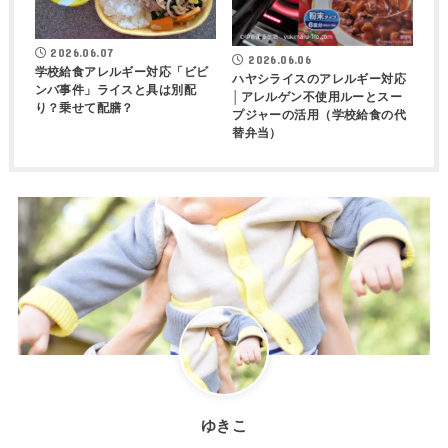
2026.06.07
2026.06.06
学校給食アレルギー対応「ビビ
ハヤシライスのアレルギー対応
ンバ事件」ライスと具は別配
│アレルゲン不使用ルーとスー
り？乗せて配膳？
プジャーの活用（学校給食の代
替弁当）
ゆきこ