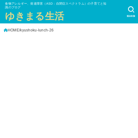
食物アレルギー、発達障害（ASD：自閉症スペクトラム）の子育てと知
識のブログ
ゆきまる生活
SEARCH
HOME
kyushoku-lunch-26