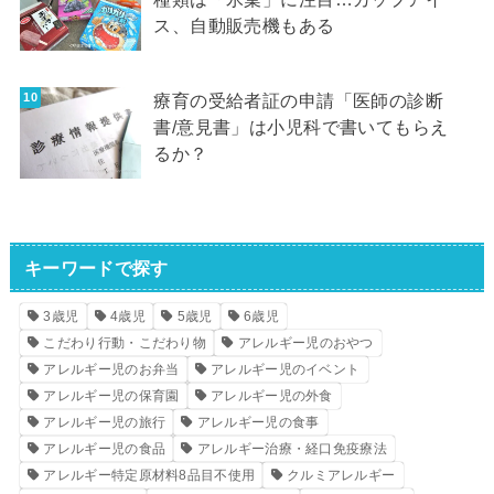
ス、自動販売機もある
療育の受給者証の申請「医師の診断
書/意見書」は小児科で書いてもらえ
るか？
キーワードで探す
3歳児
4歳児
5歳児
6歳児
こだわり行動・こだわり物
アレルギー児のおやつ
アレルギー児のお弁当
アレルギー児のイベント
アレルギー児の保育園
アレルギー児の外食
アレルギー児の旅行
アレルギー児の食事
アレルギー児の食品
アレルギー治療・経口免疫療法
アレルギー特定原材料8品目不使用
クルミアレルギー