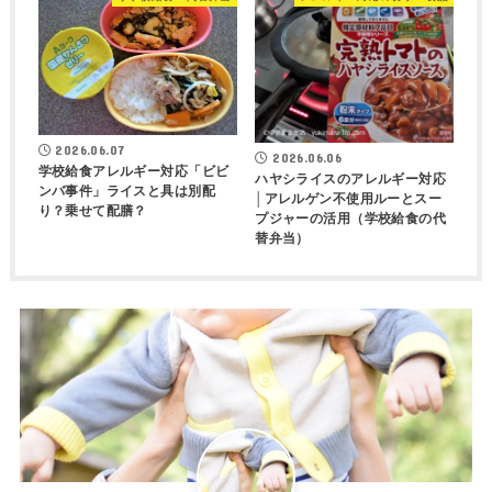
2026.06.07
2026.06.06
学校給食アレルギー対応「ビビ
ハヤシライスのアレルギー対応
ンバ事件」ライスと具は別配
│アレルゲン不使用ルーとスー
り？乗せて配膳？
プジャーの活用（学校給食の代
替弁当）