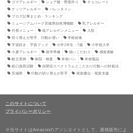
ゴマアレルギー
シェア畑・野菜作り
チョコレート
ナッツアレルギー
バレンタイン
ブログ記事まとめ・ランキング
ミュージアムパーク茨城県自然博物館
乳アレルギー
代替メニュー
低アレルゲンメニュー
入院
切り替えが苦手、行動が遅い
学校給食
宇宙好き、宇宙グッズ
小学1年生・7歳
小学校入学
小麦アレルギー
就学準備
強いこだわり
感覚過敏
献立実例
病院・検査
米粉パン
米粉製品
経口負荷試験
自閉症スペクトラムとこだわり行動への対処法
茨城県
行動の切り替えが苦手
視覚優位・視覚支援
このサイトについて
プライバシーポリシー
※当サイトはAmazonのアソシエイトとして、適格販売によ