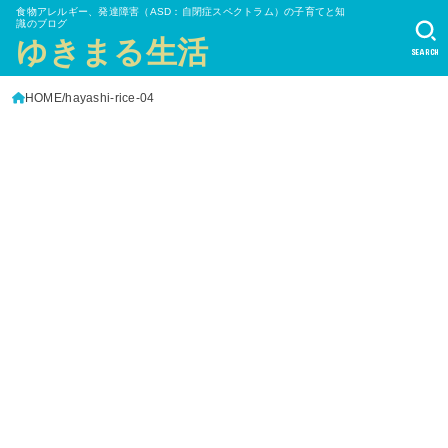
食物アレルギー、発達障害（ASD：自閉症スペクトラム）の子育てと知
識のブログ
ゆきまる生活
SEARCH
HOME
hayashi-rice-04