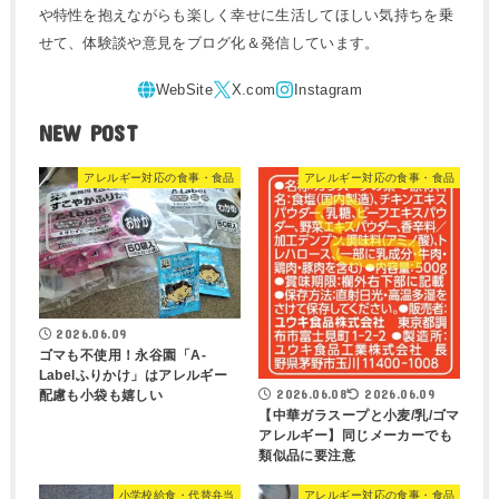
や特性を抱えながらも楽しく幸せに生活してほしい気持ちを乗
せて、体験談や意見をブログ化＆発信しています。
NEW POST
アレルギー対応の食事・食品
アレルギー対応の食事・食品
2026.06.09
ゴマも不使用！永谷園「A-
Labelふりかけ」はアレルギー
2026.06.08
2026.06.09
配慮も小袋も嬉しい
【中華ガラスープと小麦/乳/ゴマ
アレルギー】同じメーカーでも
類似品に要注意
小学校給食・代替弁当
アレルギー対応の食事・食品