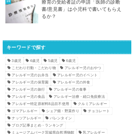
療育の受給者証の申請「医師の診断
書/意見書」は小児科で書いてもらえ
るか？
キーワードで探す
3歳児
4歳児
5歳児
6歳児
こだわり行動・こだわり物
アレルギー児のおやつ
アレルギー児のお弁当
アレルギー児のイベント
アレルギー児の保育園
アレルギー児の外食
アレルギー児の旅行
アレルギー児の食事
アレルギー児の食品
アレルギー治療・経口免疫療法
アレルギー特定原材料8品目不使用
クルミアレルギー
ゴマアレルギー
シェア畑・野菜作り
チョコレート
ナッツアレルギー
バレンタイン
ブログ記事まとめ・ランキング
ミュージアムパーク茨城県自然博物館
乳アレルギー