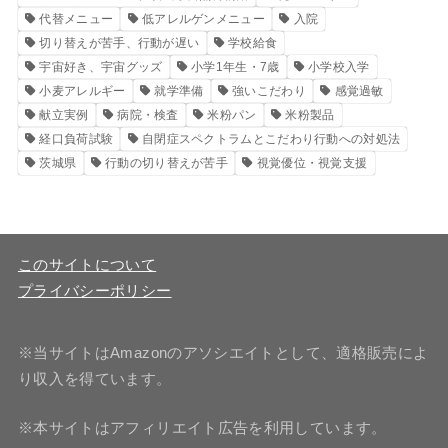
代替メニュー
低アレルゲンメニュー
入院
切り替えが苦手、行動が遅い
学校給食
宇宙好き、宇宙グッズ
小学1年生・7歳
小学校入学
小麦アレルギー
就学準備
強いこだわり
感覚過敏
献立実例
病院・検査
米粉パン
米粉製品
経口負荷試験
自閉症スペクトラムとこだわり行動への対処法
茨城県
行動の切り替えが苦手
視覚優位・視覚支援
このサイトについて
プライバシーポリシー
※当サイトはAmazonのアソシエイトとして、適格販売によ
り収入を得ています。
※本サイトはアフィリエイト広告を利用しています。