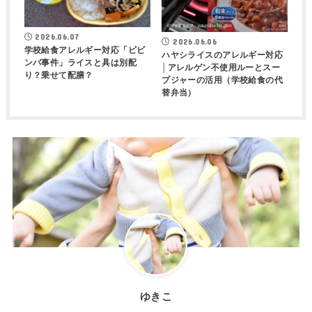
2026.06.07
2026.06.06
学校給食アレルギー対応「ビビ
ハヤシライスのアレルギー対応
ンバ事件」ライスと具は別配
│アレルゲン不使用ルーとスー
り？乗せて配膳？
プジャーの活用（学校給食の代
替弁当）
ゆきこ