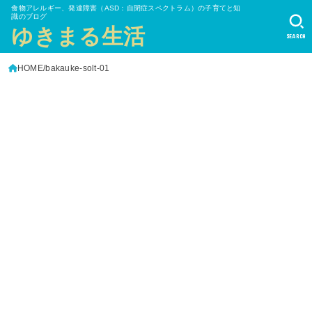
食物アレルギー、発達障害（ASD：自閉症スペクトラム）の子育てと知
識のブログ
ゆきまる生活
SEARCH
HOME
bakauke-solt-01