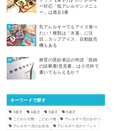
トラン【菜す乃】のアレルギ
ー対応「低アレルゲンメニュ
ー」は過去1番
乳アレルギーでもアイス食べ
たい！種類は「氷菓」に注
目…カップアイス、自動販売
機もある
療育の受給者証の申請「医師
の診断書/意見書」は小児科で
書いてもらえるか？
キーワードで探す
3歳児
4歳児
5歳児
6歳児
こだわり行動・こだわり物
アレルギー児のおやつ
アレルギー児のお弁当
アレルギー児のイベント