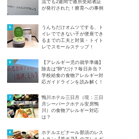
流でも2週間で通所受給者証
が発行された！療育への事例
うんちだけオムツでする、ト
イレでできない子が便座でき
るまでの工夫と対策・トイト
レでスモールステップ！
【アレルギー児の就学準備】
除去は”卵”だけ？毎日弁当？
学校給食の食物アレルギー対
応ガイドラインを読み解く！
鴨川ホテル三日月（現：三日
月シーパークホテル安房鴨
川）の食物アレルギー対応
は？
ホテルエピナール那須のレス