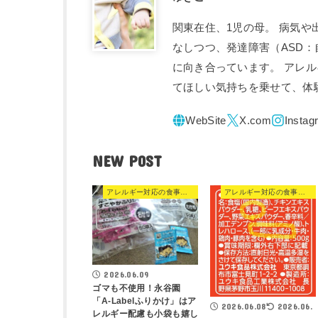
関東在住、1児の母。 病気
なしつつ、発達障害（ASD
に向き合っています。 アレ
てほしい気持ちを乗せて、体
NEW POST
アレルギー対応の食事・食品
アレルギー対応の食事・食品
2026.06.09
ゴマも不使用！永谷園
「A-Labelふりかけ」はア
2026.06.08
2026.06.
レルギー配慮も小袋も嬉し