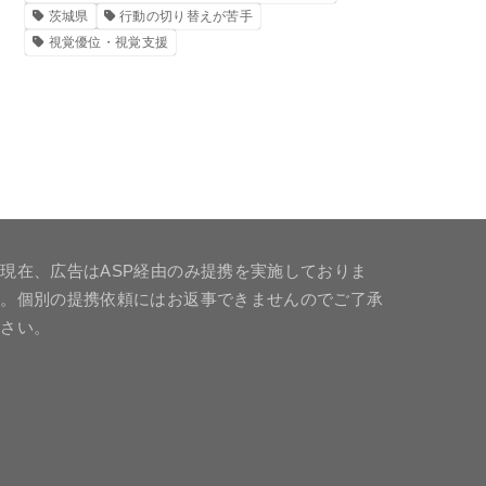
茨城県
行動の切り替えが苦手
視覚優位・視覚支援
現在、広告はASP経由のみ提携を実施しておりま
す。個別の提携依頼にはお返事できませんのでご了承
下さい。