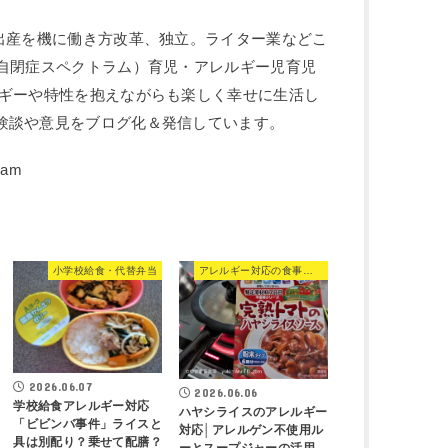
や出産を機に働き方改革、独立。ライター業などこ
：自閉症スペクトラム）育児・アレルギー児育児
ルギーや特性を抱えながらも楽しく幸せに生活し
験談や意見をブログ化＆発信しています。
小学校給食・代替弁当
アレルギー対応の食事・食品
2026.06.07
2026.06.06
学校給食アレルギー対応
ハヤシライスのアレルギー
「ビビンバ事件」ライスと
対応│アレルゲン不使用ル
具は別配り？乗せて配膳？