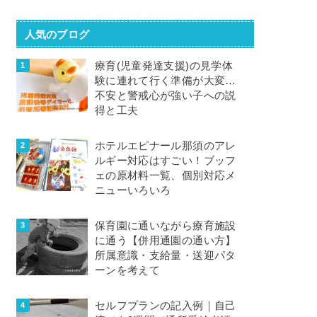
人気のブログ
療育(児童発達支援)の見学体
験に連れて行く準備が大変…
不安と警戒心が強い子への説
得と工夫
ホテルエピナール那須のアレ
ルギー対応はすごい！ブッフ
ェの原材料一覧、個別対応メ
ニューいろいろ
保育園に通いながら療育施設
に通う【併用通園の通い方】
所属意識・支給量・送迎パタ
ーンを考えて
セルフプランの記入例｜自己