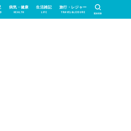
児
病気・健康
生活雑記
旅行・レジャー
D
HEALTH
LIFE
TRAVEL&LEISURE
SEARCH