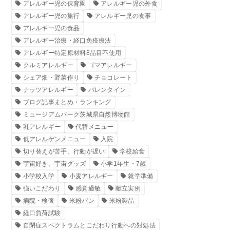
アレルギー児の保育園
アレルギー児の外食
アレルギー児の旅行
アレルギー児の食事
アレルギー児の食品
アレルギー治療・経口免疫療法
アレルギー特定原材料8品目不使用
クルミアレルギー
ゴマアレルギー
シェア畑・野菜作り
チョコレート
ナッツアレルギー
バレンタイン
ブログ記事まとめ・ランキング
ミュージアムパーク茨城県自然博物館
乳アレルギー
代替メニュー
低アレルゲンメニュー
入院
切り替えが苦手、行動が遅い
学校給食
宇宙好き、宇宙グッズ
小学1年生・7歳
小学校入学
小麦アレルギー
就学準備
強いこだわり
感覚過敏
献立実例
病院・検査
米粉パン
米粉製品
経口負荷試験
自閉症スペクトラムとこだわり行動への対処法