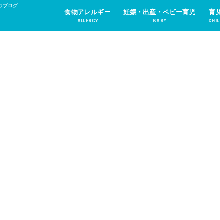
のブログ
食物アレルギー
妊娠・出産・ベビー育児
育
ALLERGY
BABY
CHIL