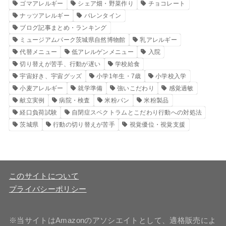
ゴマアレルギー
シェア畑・野菜作り
チョコレート
ナッツアレルギー
バレンタイン
ブログ記事まとめ・ランキング
ミュージアムパーク茨城県自然博物館
乳アレルギー
代替メニュー
低アレルゲンメニュー
入院
切り替えが苦手、行動が遅い
学校給食
宇宙好き、宇宙グッズ
小学1年生・7歳
小学校入学
小麦アレルギー
就学準備
強いこだわり
感覚過敏
献立実例
病院・検査
米粉パン
米粉製品
経口負荷試験
自閉症スペクトラムとこだわり行動への対処法
茨城県
行動の切り替えが苦手
視覚優位・視覚支援
このサイトについて
プライバシーポリシー
※当サイトはAmazonのアソシエイトとして、適格販売によ