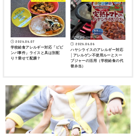
2026.06.07
2026.06.06
学校給食アレルギー対応「ビビ
ハヤシライスのアレルギー対応
ンバ事件」ライスと具は別配
│アレルゲン不使用ルーとスー
り？乗せて配膳？
プジャーの活用（学校給食の代
替弁当）