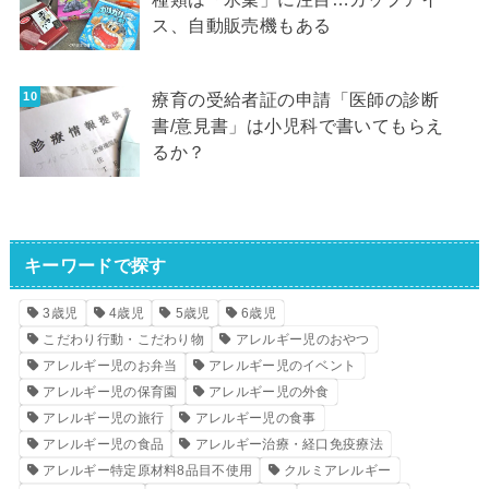
ス、自動販売機もある
療育の受給者証の申請「医師の診断
書/意見書」は小児科で書いてもらえ
るか？
キーワードで探す
3歳児
4歳児
5歳児
6歳児
こだわり行動・こだわり物
アレルギー児のおやつ
アレルギー児のお弁当
アレルギー児のイベント
アレルギー児の保育園
アレルギー児の外食
アレルギー児の旅行
アレルギー児の食事
アレルギー児の食品
アレルギー治療・経口免疫療法
アレルギー特定原材料8品目不使用
クルミアレルギー