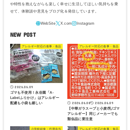
や特性を抱えながらも楽しく幸せに生活してほしい気持ちを乗
せて、体験談や意見をブログ化＆発信しています。
NEW POST
アレルギー対応の食事・食品
アレルギー対応の食事・食品
2026.06.09
ゴマも不使用！永谷園「A-
Labelふりかけ」はアレルギー
2026.06.08
2026.06.09
配慮も小袋も嬉しい
【中華ガラスープと小麦/乳/ゴマ
アレルギー】同じメーカーでも
類似品に要注意
小学校給食・代替弁当
アレルギー対応の食事・食品