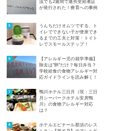
流でも2週間で通所受給者証
が発行された！療育への事例
うんちだけオムツでする、ト
イレでできない子が便座でき
るまでの工夫と対策・トイト
レでスモールステップ！
【アレルギー児の就学準備】
除去は”卵”だけ？毎日弁当？
学校給食の食物アレルギー対
応ガイドラインを読み解く！
鴨川ホテル三日月（現：三日
月シーパークホテル安房鴨
川）の食物アレルギー対応
は？
ホテルエピナール那須のレス