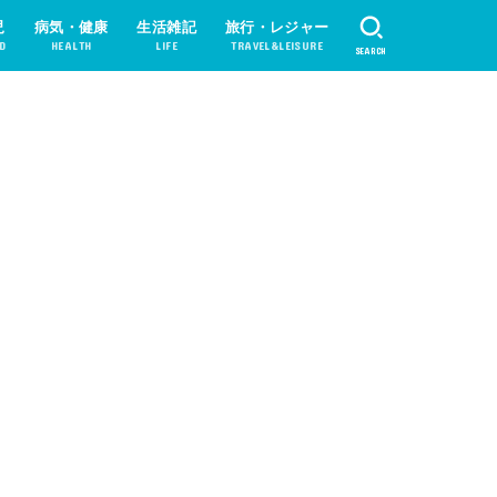
児
病気・健康
生活雑記
旅行・レジャー
D
HEALTH
LIFE
TRAVEL&LEISURE
SEARCH