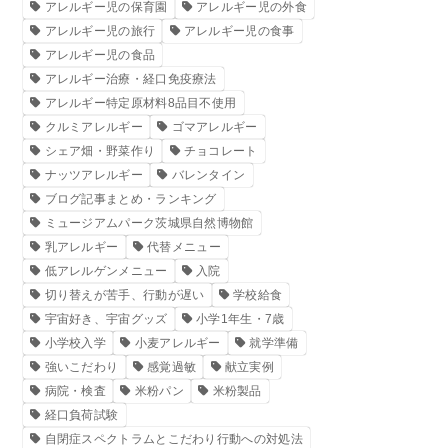
アレルギー児の保育園
アレルギー児の外食
アレルギー児の旅行
アレルギー児の食事
アレルギー児の食品
アレルギー治療・経口免疫療法
アレルギー特定原材料8品目不使用
クルミアレルギー
ゴマアレルギー
シェア畑・野菜作り
チョコレート
ナッツアレルギー
バレンタイン
ブログ記事まとめ・ランキング
ミュージアムパーク茨城県自然博物館
乳アレルギー
代替メニュー
低アレルゲンメニュー
入院
切り替えが苦手、行動が遅い
学校給食
宇宙好き、宇宙グッズ
小学1年生・7歳
小学校入学
小麦アレルギー
就学準備
強いこだわり
感覚過敏
献立実例
病院・検査
米粉パン
米粉製品
経口負荷試験
自閉症スペクトラムとこだわり行動への対処法