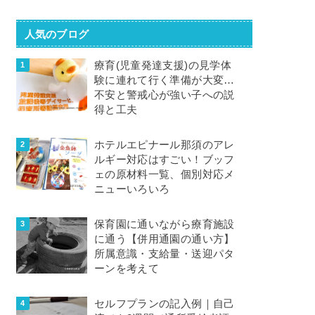
人気のブログ
療育(児童発達支援)の見学体
験に連れて行く準備が大変…
不安と警戒心が強い子への説
得と工夫
ホテルエピナール那須のアレ
ルギー対応はすごい！ブッフ
ェの原材料一覧、個別対応メ
ニューいろいろ
保育園に通いながら療育施設
に通う【併用通園の通い方】
所属意識・支給量・送迎パタ
ーンを考えて
セルフプランの記入例｜自己