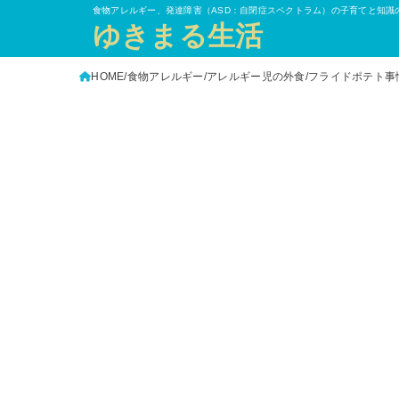
食物アレルギー、発達障害（ASD：自閉症スペクトラム）の子育てと知識
ゆきまる生活
HOME
食物アレルギー
アレルギー児の外食
フライドポテト事