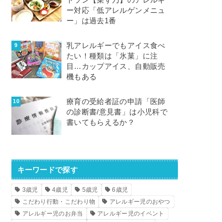
トラン【菜す乃】のアレルギ
ー対応「低アレルゲンメニュ
ー」は過去1番
乳アレルギーでもアイス食べ
たい！種類は「氷菓」に注
目…カップアイス、自動販売
機もある
療育の受給者証の申請「医師
の診断書/意見書」は小児科で
書いてもらえるか？
キーワードで探す
3歳児
4歳児
5歳児
6歳児
こだわり行動・こだわり物
アレルギー児のおやつ
アレルギー児のお弁当
アレルギー児のイベント