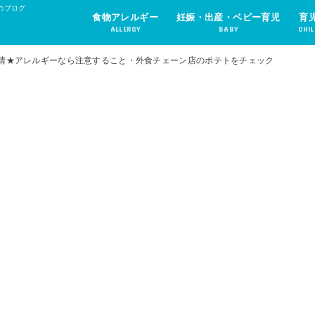
のブログ
食物アレルギー
妊娠・出産・ベビー育児
育
ALLERGY
BABY
CHIL
情★アレルギーなら注意すること・外食チェーン店のポテトをチェック