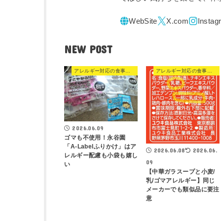
NEW POST
アレルギー対応の食事・食品
アレルギー対応の食事・食品
2026.06.09
ゴマも不使用！永谷園
「A-Labelふりかけ」はア
2026.06.08
2026.06.
レルギー配慮も小袋も嬉し
09
い
【中華ガラスープと小麦/
乳/ゴマアレルギー】同じ
メーカーでも類似品に要注
意