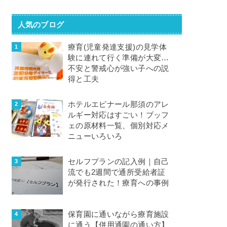
人気のブログ
療育(児童発達支援)の見学体
験に連れて行く準備が大変…
不安と警戒心が強い子への説
得と工夫
ホテルエピナール那須のアレ
ルギー対応はすごい！ブッフ
ェの原材料一覧、個別対応メ
ニューいろいろ
セルフプランの記入例｜自己
流でも2週間で通所受給者証
が発行された！療育への事例
保育園に通いながら療育施設
に通う【併用通園の通い方】