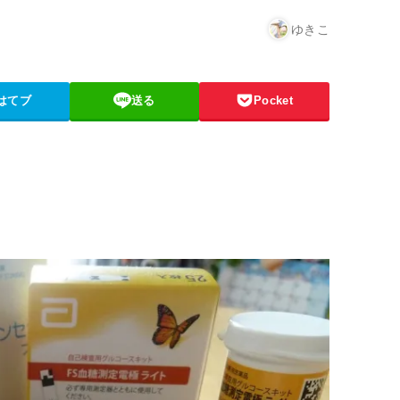
ゆきこ
はてブ
送る
Pocket