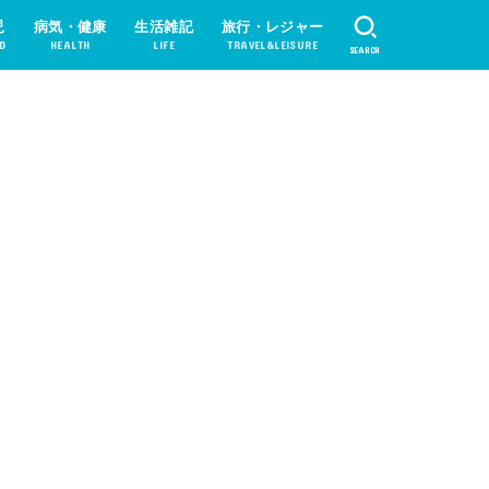
児
病気・健康
生活雑記
旅行・レジャー
D
HEALTH
LIFE
TRAVEL&LEISURE
SEARCH