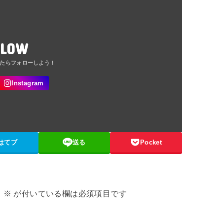
LLOW
はてブ
送る
Pocket
。
※
が付いている欄は必須項目です