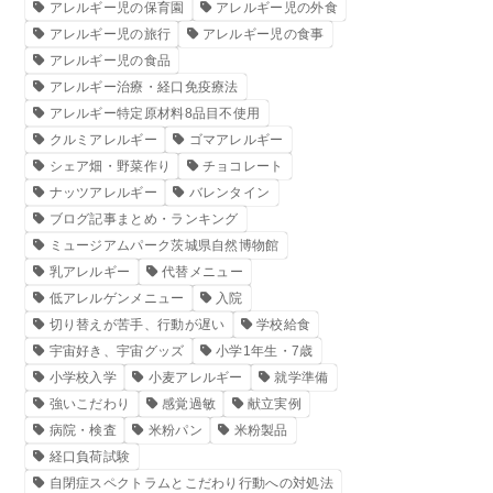
アレルギー児の保育園
アレルギー児の外食
アレルギー児の旅行
アレルギー児の食事
アレルギー児の食品
アレルギー治療・経口免疫療法
アレルギー特定原材料8品目不使用
クルミアレルギー
ゴマアレルギー
シェア畑・野菜作り
チョコレート
ナッツアレルギー
バレンタイン
ブログ記事まとめ・ランキング
ミュージアムパーク茨城県自然博物館
乳アレルギー
代替メニュー
低アレルゲンメニュー
入院
切り替えが苦手、行動が遅い
学校給食
宇宙好き、宇宙グッズ
小学1年生・7歳
小学校入学
小麦アレルギー
就学準備
強いこだわり
感覚過敏
献立実例
病院・検査
米粉パン
米粉製品
経口負荷試験
自閉症スペクトラムとこだわり行動への対処法