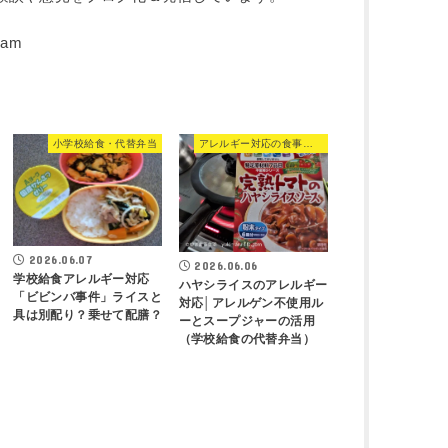
小学校給食・代替弁当
アレルギー対応の食事・食品
2026.06.07
2026.06.06
学校給食アレルギー対応
ハヤシライスのアレルギー
「ビビンバ事件」ライスと
対応│アレルゲン不使用ル
具は別配り？乗せて配膳？
ーとスープジャーの活用
（学校給食の代替弁当）