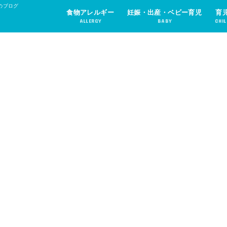
のブログ
食物アレルギー
妊娠・出産・ベビー育児
育
ALLERGY
BABY
CHIL