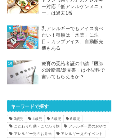
トラン【菜す乃】のアレルギ
ー対応「低アレルゲンメニュ
ー」は過去1番
乳アレルギーでもアイス食べ
たい！種類は「氷菓」に注
目…カップアイス、自動販売
機もある
療育の受給者証の申請「医師
の診断書/意見書」は小児科で
書いてもらえるか？
キーワードで探す
3歳児
4歳児
5歳児
6歳児
こだわり行動・こだわり物
アレルギー児のおやつ
アレルギー児のお弁当
アレルギー児のイベント