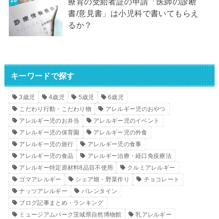
療育の受給者証の申請「医師の診断
書/意見書」は小児科で書いてもらえ
るか？
キーワードで探す
3歳児
4歳児
5歳児
6歳児
こだわり行動・こだわり物
アレルギー児のおやつ
アレルギー児のお弁当
アレルギー児のイベント
アレルギー児の保育園
アレルギー児の外食
アレルギー児の旅行
アレルギー児の食事
アレルギー児の食品
アレルギー治療・経口免疫療法
アレルギー特定原材料8品目不使用
クルミアレルギー
ゴマアレルギー
シェア畑・野菜作り
チョコレート
ナッツアレルギー
バレンタイン
ブログ記事まとめ・ランキング
ミュージアムパーク茨城県自然博物館
乳アレルギー