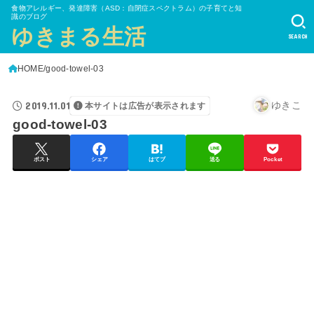
食物アレルギー、発達障害（ASD：自閉症スペクトラム）の子育てと知
識のブログ
ゆきまる生活
SEARCH
HOME
good-towel-03
2019.11.01
ゆきこ
本サイトは広告が表示されます
good-towel-03
ポスト
シェア
はてブ
送る
Pocket