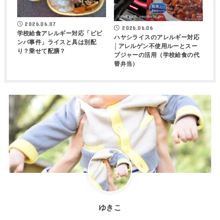
2026.06.07
2026.06.06
学校給食アレルギー対応「ビビ
ハヤシライスのアレルギー対応
ンバ事件」ライスと具は別配
│アレルゲン不使用ルーとスー
り？乗せて配膳？
プジャーの活用（学校給食の代
替弁当）
ゆきこ