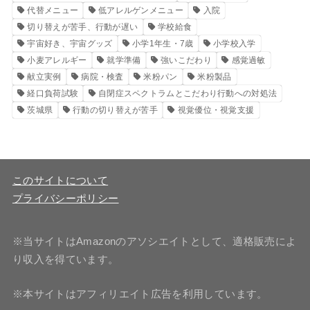
代替メニュー
低アレルゲンメニュー
入院
切り替えが苦手、行動が遅い
学校給食
宇宙好き、宇宙グッズ
小学1年生・7歳
小学校入学
小麦アレルギー
就学準備
強いこだわり
感覚過敏
献立実例
病院・検査
米粉パン
米粉製品
経口負荷試験
自閉症スペクトラムとこだわり行動への対処法
茨城県
行動の切り替えが苦手
視覚優位・視覚支援
このサイトについて
プライバシーポリシー
※当サイトはAmazonのアソシエイトとして、適格販売によ
り収入を得ています。
※本サイトはアフィリエイト広告を利用しています。