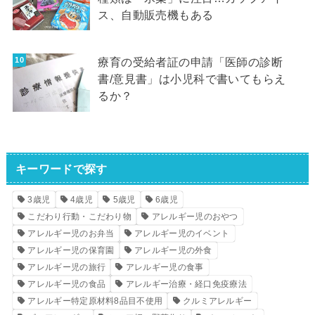
ス、自動販売機もある
療育の受給者証の申請「医師の診断
書/意見書」は小児科で書いてもらえ
るか？
キーワードで探す
3歳児
4歳児
5歳児
6歳児
こだわり行動・こだわり物
アレルギー児のおやつ
アレルギー児のお弁当
アレルギー児のイベント
アレルギー児の保育園
アレルギー児の外食
アレルギー児の旅行
アレルギー児の食事
アレルギー児の食品
アレルギー治療・経口免疫療法
アレルギー特定原材料8品目不使用
クルミアレルギー