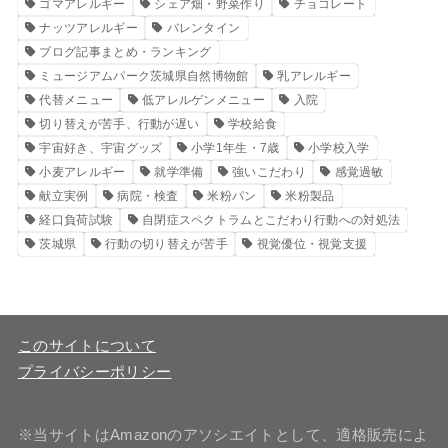
ゴマアレルギー
シェア畑・野菜作り
チョコレート
ナッツアレルギー
バレンタイン
ブログ記事まとめ・ランキング
ミュージアムパーク茨城県自然博物館
乳アレルギー
代替メニュー
低アレルゲンメニュー
入院
切り替えが苦手、行動が遅い
学校給食
宇宙好き、宇宙グッズ
小学1年生・7歳
小学校入学
小麦アレルギー
就学準備
強いこだわり
感覚過敏
献立実例
病院・検査
米粉パン
米粉製品
経口負荷試験
自閉症スペクトラムとこだわり行動への対処法
茨城県
行動の切り替えが苦手
視覚優位・視覚支援
このサイトについて
プライバシーポリシー
※当サイトはAmazonのアソシエイトとして、適格販売によ