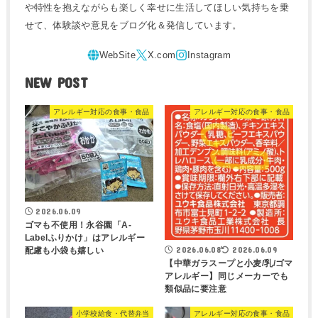
や特性を抱えながらも楽しく幸せに生活してほしい気持ちを乗
せて、体験談や意見をブログ化＆発信しています。
NEW POST
アレルギー対応の食事・食品
アレルギー対応の食事・食品
2026.06.09
ゴマも不使用！永谷園「A-
Labelふりかけ」はアレルギー
2026.06.08
2026.06.09
配慮も小袋も嬉しい
【中華ガラスープと小麦/乳/ゴマ
アレルギー】同じメーカーでも
類似品に要注意
小学校給食・代替弁当
アレルギー対応の食事・食品