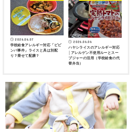
2026.06.07
2026.06.06
学校給食アレルギー対応「ビビ
ハヤシライスのアレルギー対応
ンバ事件」ライスと具は別配
│アレルゲン不使用ルーとスー
り？乗せて配膳？
プジャーの活用（学校給食の代
替弁当）