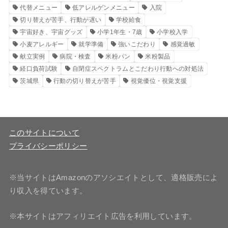
代替メニュー
低アレルゲンメニュー
入院
切り替えが苦手、行動が遅い
学校給食
宇宙好き、宇宙グッズ
小学1年生・7歳
小学校入学
小麦アレルギー
就学準備
強いこだわり
感覚過敏
献立実例
病院・検査
米粉パン
米粉製品
経口負荷試験
自閉症スペクトラムとこだわり行動への対処法
茨城県
行動の切り替えが苦手
視覚優位・視覚支援
このサイトについて
プライバシーポリシー
※当サイトはAmazonのアソシエイトとして、適格販売によ
り収入を得ています。
※本サイトはアフィリエイト広告を利用しています。