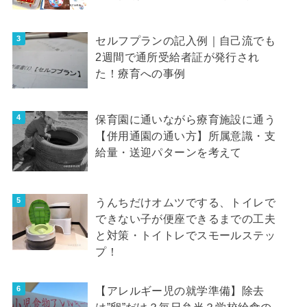
セルフプランの記入例｜自己流でも
2週間で通所受給者証が発行され
た！療育への事例
保育園に通いながら療育施設に通う
【併用通園の通い方】所属意識・支
給量・送迎パターンを考えて
うんちだけオムツでする、トイレで
できない子が便座できるまでの工夫
と対策・トイトレでスモールステッ
プ！
【アレルギー児の就学準備】除去
は”卵”だけ？毎日弁当？学校給食の