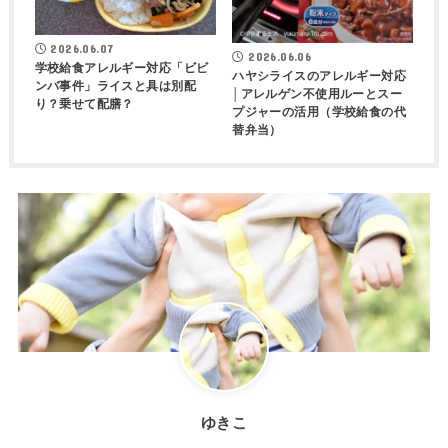
2026.06.07
2026.06.06
学校給食アレルギー対応「ビビ
ハヤシライスのアレルギー対応
ンバ事件」ライスと具は別配
│アレルゲン不使用ルーとスー
り？乗せて配膳？
プジャーの活用（学校給食の代
替弁当）
ゆきこ