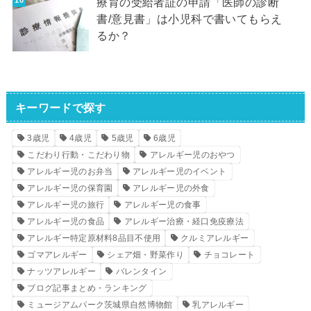
療育の受給者証の申請「医師の診断
書/意見書」は小児科で書いてもらえ
るか？
キーワードで探す
3歳児
4歳児
5歳児
6歳児
こだわり行動・こだわり物
アレルギー児のおやつ
アレルギー児のお弁当
アレルギー児のイベント
アレルギー児の保育園
アレルギー児の外食
アレルギー児の旅行
アレルギー児の食事
アレルギー児の食品
アレルギー治療・経口免疫療法
アレルギー特定原材料8品目不使用
クルミアレルギー
ゴマアレルギー
シェア畑・野菜作り
チョコレート
ナッツアレルギー
バレンタイン
ブログ記事まとめ・ランキング
ミュージアムパーク茨城県自然博物館
乳アレルギー