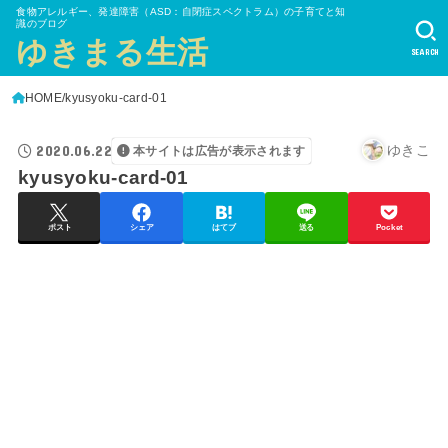
食物アレルギー、発達障害（ASD：自閉症スペクトラム）の子育てと知
識のブログ
ゆきまる生活
SEARCH
HOME
kyusyoku-card-01
2020.06.22
ゆきこ
本サイトは広告が表示されます
kyusyoku-card-01
ポスト
シェア
はてブ
送る
Pocket