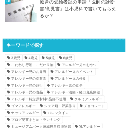
療育の受給者証の申請「医師の診断
書/意見書」は小児科で書いてもらえ
るか？
キーワードで探す
3歳児
4歳児
5歳児
6歳児
こだわり行動・こだわり物
アレルギー児のおやつ
アレルギー児のお弁当
アレルギー児のイベント
アレルギー児の保育園
アレルギー児の外食
アレルギー児の旅行
アレルギー児の食事
アレルギー児の食品
アレルギー治療・経口免疫療法
アレルギー特定原材料8品目不使用
クルミアレルギー
ゴマアレルギー
シェア畑・野菜作り
チョコレート
ナッツアレルギー
バレンタイン
ブログ記事まとめ・ランキング
ミュージアムパーク茨城県自然博物館
乳アレルギー