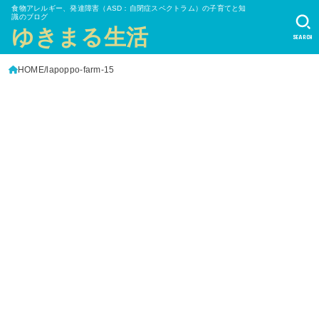
食物アレルギー、発達障害（ASD：自閉症スペクトラム）の子育てと知
識のブログ
ゆきまる生活
SEARCH
HOME
lapoppo-farm-15