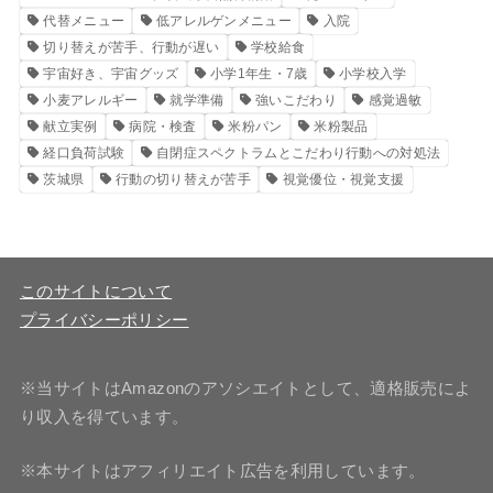
代替メニュー
低アレルゲンメニュー
入院
切り替えが苦手、行動が遅い
学校給食
宇宙好き、宇宙グッズ
小学1年生・7歳
小学校入学
小麦アレルギー
就学準備
強いこだわり
感覚過敏
献立実例
病院・検査
米粉パン
米粉製品
経口負荷試験
自閉症スペクトラムとこだわり行動への対処法
茨城県
行動の切り替えが苦手
視覚優位・視覚支援
このサイトについて
プライバシーポリシー
※当サイトはAmazonのアソシエイトとして、適格販売によ
り収入を得ています。
※本サイトはアフィリエイト広告を利用しています。