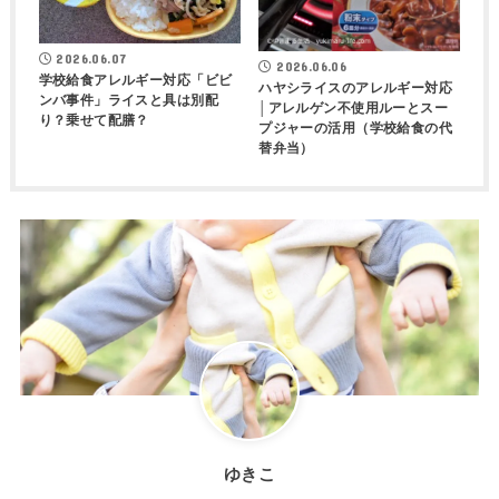
2026.06.07
2026.06.06
学校給食アレルギー対応「ビビ
ハヤシライスのアレルギー対応
ンバ事件」ライスと具は別配
│アレルゲン不使用ルーとスー
り？乗せて配膳？
プジャーの活用（学校給食の代
替弁当）
ゆきこ