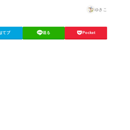
ゆきこ
はてブ
送る
Pocket