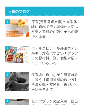
人気のブログ
療育(児童発達支援)の見学体
験に連れて行く準備が大変…
不安と警戒心が強い子への説
得と工夫
ホテルエピナール那須のアレ
ルギー対応はすごい！ブッフ
ェの原材料一覧、個別対応メ
ニューいろいろ
保育園に通いながら療育施設
に通う【併用通園の通い方】
所属意識・支給量・送迎パタ
ーンを考えて
セルフプランの記入例｜自己