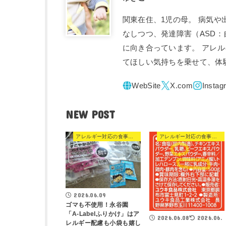
関東在住、1児の母。 病気
なしつつ、発達障害（ASD
に向き合っています。 アレ
てほしい気持ちを乗せて、体
NEW POST
アレルギー対応の食事・食品
アレルギー対応の食事・食品
2026.06.09
ゴマも不使用！永谷園
「A-Labelふりかけ」はア
2026.06.08
2026.06.
レルギー配慮も小袋も嬉し