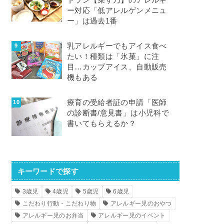
トラン【菜す乃】のアレルギ
ー対応「低アレルゲンメニュ
ー」は過去1番
乳アレルギーでもアイス食べ
たい！種類は「氷菓」に注
目…カップアイス、自動販売
機もある
療育の受給者証の申請「医師
の診断書/意見書」は小児科で
書いてもらえるか？
キーワードで探す
3歳児
4歳児
5歳児
6歳児
こだわり行動・こだわり物
アレルギー児のおやつ
アレルギー児のお弁当
アレルギー児のイベント