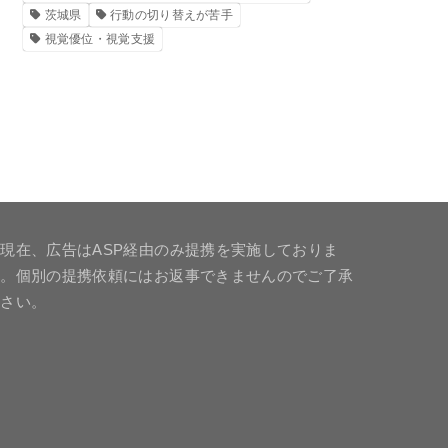
茨城県
行動の切り替えが苦手
視覚優位・視覚支援
現在、広告はASP経由のみ提携を実施しておりま
す。個別の提携依頼にはお返事できませんのでご了承
下さい。