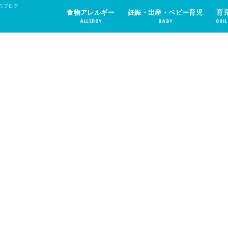
のブログ
食物アレルギー
妊娠・出産・ベビー育児
育
ALLERGY
BABY
CHIL