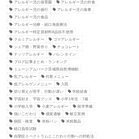
アレルギー児の保育園
アレルギー児の外食
アレルギー児の旅行
アレルギー児の食事
アレルギー児の食品
アレルギー治療・経口免疫療法
アレルギー特定原材料8品目不使用
クルミアレルギー
ゴマアレルギー
シェア畑・野菜作り
チョコレート
ナッツアレルギー
バレンタイン
ブログ記事まとめ・ランキング
ミュージアムパーク茨城県自然博物館
乳アレルギー
代替メニュー
低アレルゲンメニュー
入院
切り替えが苦手、行動が遅い
学校給食
宇宙好き、宇宙グッズ
小学1年生・7歳
小学校入学
小麦アレルギー
就学準備
強いこだわり
感覚過敏
献立実例
病院・検査
米粉パン
米粉製品
経口負荷試験
自閉症スペクトラムとこだわり行動への対処法