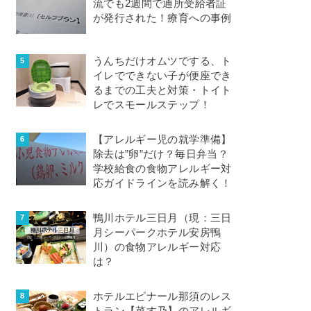
流でも2週間で通所受給者証
が発行された！療育への事例
うんちだけオムツでする、ト
イレでできない子が便座でき
るまでの工夫と対策・トイト
レでスモールステップ！
【アレルギー児の就学準備】
除去は”卵”だけ？毎日弁当？
学校給食の食物アレルギー対
応ガイドラインを読み解く！
鴨川ホテル三日月（現：三日
月シーパークホテル安房鴨
川）の食物アレルギー対応
は？
ホテルエピナール那須のレス