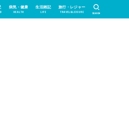
児
病気・健康
生活雑記
旅行・レジャー
D
HEALTH
LIFE
TRAVEL&LEISURE
SEARCH