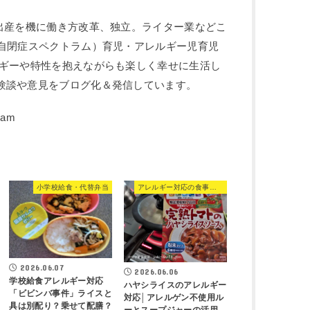
や出産を機に働き方改革、独立。ライター業などこ
：自閉症スペクトラム）育児・アレルギー児育児
ルギーや特性を抱えながらも楽しく幸せに生活し
験談や意見をブログ化＆発信しています。
小学校給食・代替弁当
アレルギー対応の食事・食品
2026.06.07
2026.06.06
学校給食アレルギー対応
ハヤシライスのアレルギー
「ビビンバ事件」ライスと
対応│アレルゲン不使用ル
具は別配り？乗せて配膳？