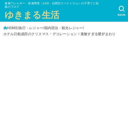
食物アレルギー、発達障害（ASD：自閉症スペクトラム）の子育てと知
識のブログ
ゆきまる生活
SEARCH
HOME
旅行・レジャー
国内宿泊・観光レジャー
ホテル日航成田のクリスマス・デコレーション！素敵すぎる暖炉まわり