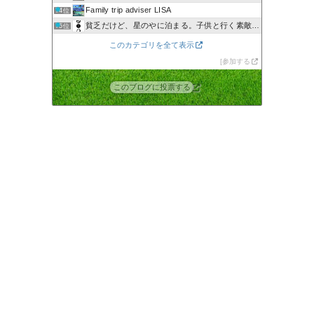
Family trip adviser LISA
74位
貧乏だけど、星のやに泊まる。子供と行く素敵旅館＋グルメブログ
75位
zukkyの0000へ行ってみた！
76位
このカテゴリを全て表示
いろいろ旅情報〜すぬろぐ〜
77位
参加する
子供を連れて世界中を歩きたい
78位
このブログに投票する
フリーは危険！？子供と旅行
79位