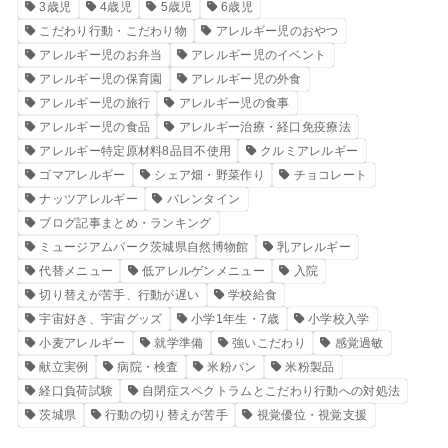
3歳児
4歳児
5歳児
6歳児
こだわり行動・こだわり物
アレルギー児のおやつ
アレルギー児のお弁当
アレルギー児のイベント
アレルギー児の保育園
アレルギー児の外食
アレルギー児の旅行
アレルギー児の食事
アレルギー児の食品
アレルギー治療・経口免疫療法
アレルギー特定原材料8品目不使用
クルミアレルギー
ゴマアレルギー
シェア畑・野菜作り
チョコレート
ナッツアレルギー
バレンタイン
ブログ記事まとめ・ランキング
ミュージアムパーク茨城県自然博物館
乳アレルギー
代替メニュー
低アレルゲンメニュー
入院
切り替えが苦手、行動が遅い
学校給食
宇宙好き、宇宙グッズ
小学1年生・7歳
小学校入学
小麦アレルギー
就学準備
強いこだわり
感覚過敏
献立実例
病院・検査
米粉パン
米粉製品
経口負荷試験
自閉症スペクトラムとこだわり行動への対処法
茨城県
行動の切り替えが苦手
視覚優位・視覚支援