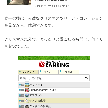
2018.11.21
2025.12.06
食事の後は、素敵なクリスマスツリーとデコレーション
を見ながら、休憩できます。
クリスマス気分で、まったりと過ごせる時間は、何より
も贅沢でした。
soratoburyokoukiのブログ
65位
マダムの貧乏豪遊旅行と日々のつぶやき
66位
ランキング
ポイント
ブロ画
こつぶの子連れでお出かけ日記
67位
えみある子育て｜こどもと旅するエアラインママのブログ
68位
ぷくトピ！
69位
SunRice family ブログ
70位
ママプラン
71位
ゆきまる生活
72位
ダメ親父の奮闘記
73位