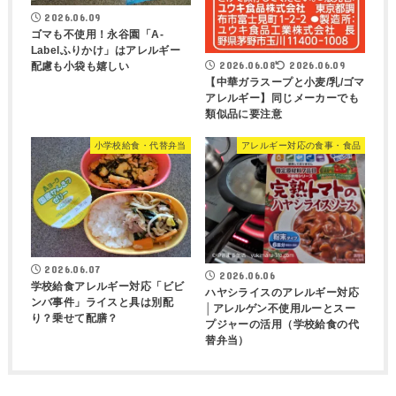
2026.06.09
ゴマも不使用！永谷園「A-
Labelふりかけ」はアレルギー
2026.06.08
2026.06.09
配慮も小袋も嬉しい
【中華ガラスープと小麦/乳/ゴマ
アレルギー】同じメーカーでも
類似品に要注意
小学校給食・代替弁当
アレルギー対応の食事・食品
2026.06.07
2026.06.06
学校給食アレルギー対応「ビビ
ハヤシライスのアレルギー対応
ンバ事件」ライスと具は別配
│アレルゲン不使用ルーとスー
り？乗せて配膳？
プジャーの活用（学校給食の代
替弁当）