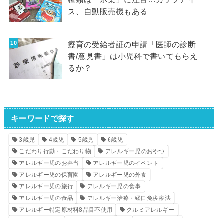
ス、自動販売機もある
療育の受給者証の申請「医師の診断
書/意見書」は小児科で書いてもらえ
るか？
キーワードで探す
3歳児
4歳児
5歳児
6歳児
こだわり行動・こだわり物
アレルギー児のおやつ
アレルギー児のお弁当
アレルギー児のイベント
アレルギー児の保育園
アレルギー児の外食
アレルギー児の旅行
アレルギー児の食事
アレルギー児の食品
アレルギー治療・経口免疫療法
アレルギー特定原材料8品目不使用
クルミアレルギー