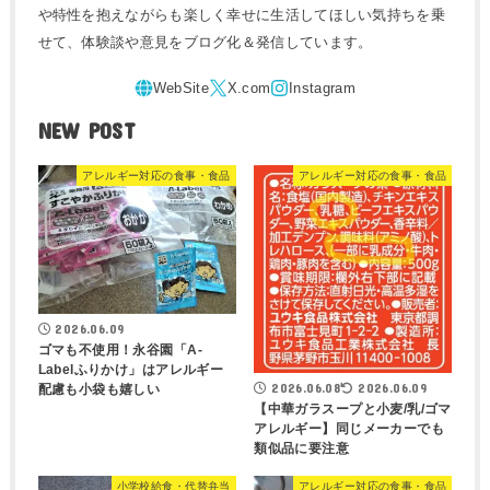
や特性を抱えながらも楽しく幸せに生活してほしい気持ちを乗
せて、体験談や意見をブログ化＆発信しています。
NEW POST
アレルギー対応の食事・食品
アレルギー対応の食事・食品
2026.06.09
ゴマも不使用！永谷園「A-
Labelふりかけ」はアレルギー
2026.06.08
2026.06.09
配慮も小袋も嬉しい
【中華ガラスープと小麦/乳/ゴマ
アレルギー】同じメーカーでも
類似品に要注意
小学校給食・代替弁当
アレルギー対応の食事・食品