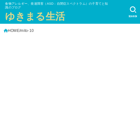
食物アレルギー、発達障害（ASD：自閉症スペクトラム）の子育てと知
識のブログ
ゆきまる生活
SEARCH
HOME
mito-10