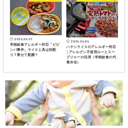
2026.06.07
2026.06.06
学校給食アレルギー対応「ビビ
ハヤシライスのアレルギー対応
ンバ事件」ライスと具は別配
│アレルゲン不使用ルーとスー
り？乗せて配膳？
プジャーの活用（学校給食の代
替弁当）