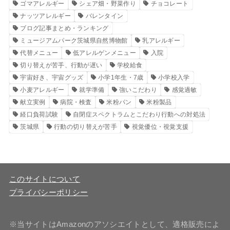
ゴマアレルギー
シェア畑・野菜作り
チョコレート
ナッツアレルギー
バレンタイン
ブログ記事まとめ・ランキング
ミュージアムパーク茨城県自然博物館
乳アレルギー
代替メニュー
低アレルゲンメニュー
入院
切り替えが苦手、行動が遅い
学校給食
宇宙好き、宇宙グッズ
小学1年生・7歳
小学校入学
小麦アレルギー
就学準備
強いこだわり
感覚過敏
献立実例
病院・検査
米粉パン
米粉製品
経口負荷試験
自閉症スペクトラムとこだわり行動への対処法
茨城県
行動の切り替えが苦手
視覚優位・視覚支援
このサイトについて
プライバシーポリシー
※当サイトはAmazonのアソシエイトとして、適格販売によ