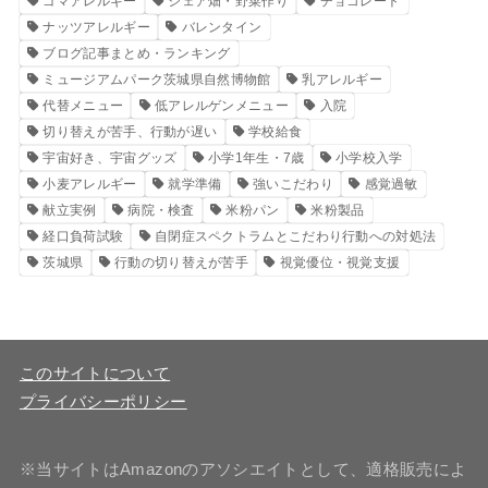
ゴマアレルギー
シェア畑・野菜作り
チョコレート
ナッツアレルギー
バレンタイン
ブログ記事まとめ・ランキング
ミュージアムパーク茨城県自然博物館
乳アレルギー
代替メニュー
低アレルゲンメニュー
入院
切り替えが苦手、行動が遅い
学校給食
宇宙好き、宇宙グッズ
小学1年生・7歳
小学校入学
小麦アレルギー
就学準備
強いこだわり
感覚過敏
献立実例
病院・検査
米粉パン
米粉製品
経口負荷試験
自閉症スペクトラムとこだわり行動への対処法
茨城県
行動の切り替えが苦手
視覚優位・視覚支援
このサイトについて
プライバシーポリシー
※当サイトはAmazonのアソシエイトとして、適格販売によ