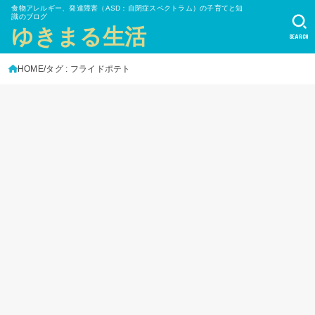
食物アレルギー、発達障害（ASD：自閉症スペクトラム）の子育てと知
識のブログ
ゆきまる生活
SEARCH
HOME
タグ : フライドポテト