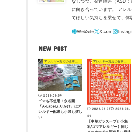
なしつつ、発達障害（ASD
に向き合っています。 アレ
てほしい気持ちを乗せて、体
NEW POST
アレルギー対応の食事・食品
アレルギー対応の食事・食品
2026.06.09
ゴマも不使用！永谷園
「A-Labelふりかけ」はア
2026.06.08
2026.06.
レルギー配慮も小袋も嬉し
09
い
【中華ガラスープと小麦/
乳/ゴマアレルギー】同じ