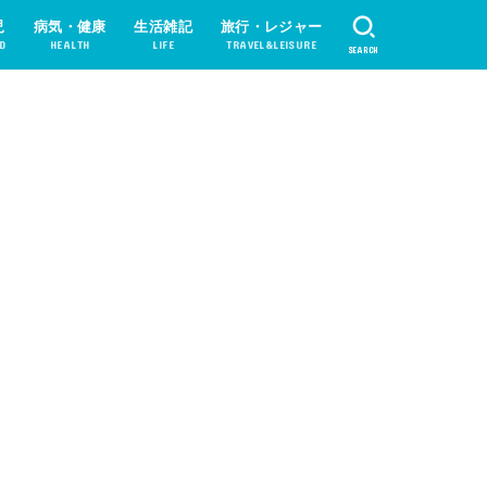
児
病気・健康
生活雑記
旅行・レジャー
D
HEALTH
LIFE
TRAVEL&LEISURE
SEARCH