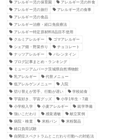
アレルギー児の保育園
アレルギー児の外食
アレルギー児の旅行
アレルギー児の食事
アレルギー児の食品
アレルギー治療・経口免疫療法
アレルギー特定原材料8品目不使用
クルミアレルギー
ゴマアレルギー
シェア畑・野菜作り
チョコレート
ナッツアレルギー
バレンタイン
ブログ記事まとめ・ランキング
ミュージアムパーク茨城県自然博物館
乳アレルギー
代替メニュー
低アレルゲンメニュー
入院
切り替えが苦手、行動が遅い
学校給食
宇宙好き、宇宙グッズ
小学1年生・7歳
小学校入学
小麦アレルギー
就学準備
強いこだわり
感覚過敏
献立実例
病院・検査
米粉パン
米粉製品
経口負荷試験
自閉症スペクトラムとこだわり行動への対処法