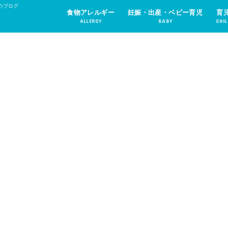
のブログ
食物アレルギー
妊娠・出産・ベビー育児
育
ALLERGY
BABY
CHIL