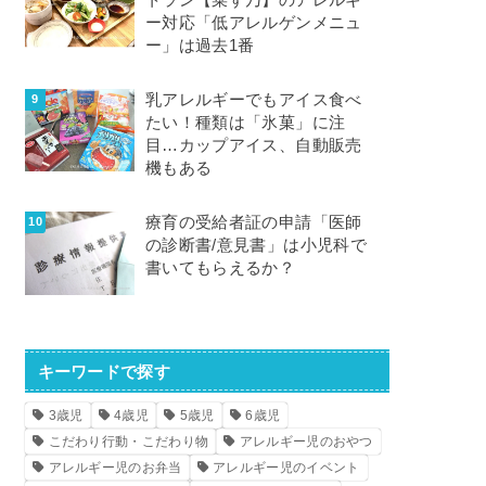
トラン【菜す乃】のアレルギ
ー対応「低アレルゲンメニュ
ー」は過去1番
乳アレルギーでもアイス食べ
たい！種類は「氷菓」に注
目…カップアイス、自動販売
機もある
療育の受給者証の申請「医師
の診断書/意見書」は小児科で
書いてもらえるか？
キーワードで探す
3歳児
4歳児
5歳児
6歳児
こだわり行動・こだわり物
アレルギー児のおやつ
アレルギー児のお弁当
アレルギー児のイベント