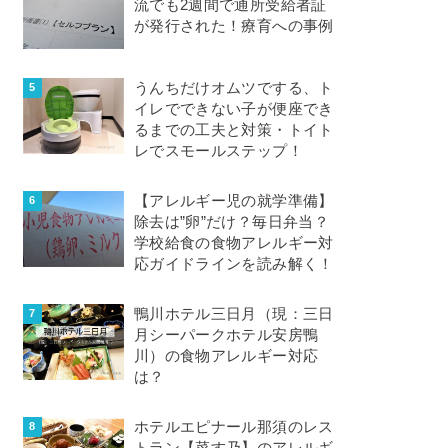
流でも2週間で通所受給者証
が発行された！療育への事例
うんちだけオムツでする、ト
イレでできない子が便座でき
るまでの工夫と対策・トイト
レでスモールステップ！
【アレルギー児の就学準備】
除去は”卵”だけ？毎日弁当？
学校給食の食物アレルギー対
応ガイドラインを読み解く！
鴨川ホテル三日月（現：三日
月シーパークホテル安房鴨
川）の食物アレルギー対応
は？
ホテルエピナール那須のレス