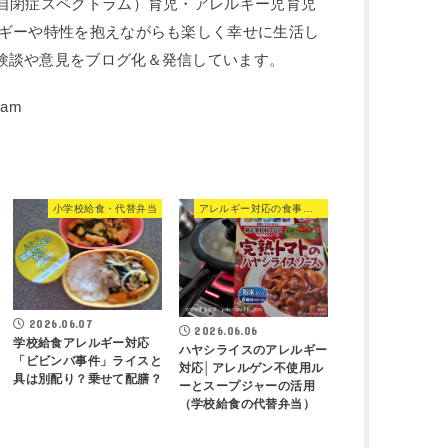
：自閉症スペクトラム）育児・アレルギー児育児
ルギーや特性を抱えながらも楽しく幸せに生活し
験談や意見をブログ化＆発信しています。
小学校給食・代替弁当
アレルギー対応の食事・食品
2026.06.07
2026.06.06
学校給食アレルギー対応
ハヤシライスのアレルギー
「ビビンバ事件」ライスと
対応│アレルゲン不使用ル
具は別配り？乗せて配膳？
ーとスープジャーの活用
（学校給食の代替弁当）