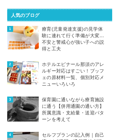
人気のブログ
療育(児童発達支援)の見学体
験に連れて行く準備が大変…
不安と警戒心が強い子への説
得と工夫
ホテルエピナール那須のアレ
ルギー対応はすごい！ブッフ
ェの原材料一覧、個別対応メ
ニューいろいろ
保育園に通いながら療育施設
に通う【併用通園の通い方】
所属意識・支給量・送迎パタ
ーンを考えて
セルフプランの記入例｜自己