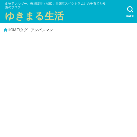
食物アレルギー、発達障害（ASD：自閉症スペクトラム）の子育てと知
識のブログ
ゆきまる生活
SEARCH
HOME
タグ : アンパンマン