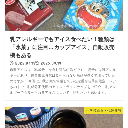
乳アレルギーでもアイス食べたい！種類は
「氷菓」に注目…カップアイス、自動販売
機もある
2022.07.19
2025.09.19
市販アイスは「乳成分」を含む商品が殆どです。 息子には乳アレル
ギーがあり、保育園児時代は食べられない商品が多くて困っていた
のですが… 今回は、我が家で常備している定番から季節限定・レア
ものまで、乳成分不使用のアイス・ラインナップをご紹介。 乳アレ
ルギーでも食べられるアイスについて、語りたいと思います。
小学校給食・代替弁当