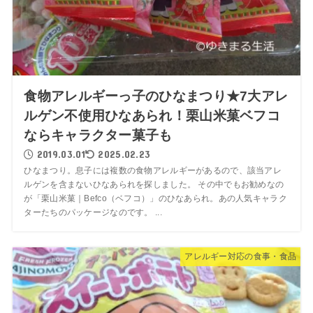
食物アレルギーっ子のひなまつり★7大アレ
ルゲン不使用ひなあられ！栗山米菓ベフコ
ならキャラクター菓子も
2019.03.01
2025.02.23
ひなまつり。息子には複数の食物アレルギーがあるので、該当アレ
ルゲンを含まないひなあられを探しました。 その中でもお勧めなの
が「栗山米菓｜Befco（ベフコ）」のひなあられ。あの人気キャラク
ターたちのパッケージなのです。 ...
アレルギー対応の食事・食品