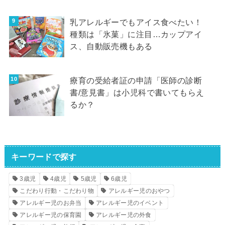
乳アレルギーでもアイス食べたい！
種類は「氷菓」に注目…カップアイ
ス、自動販売機もある
療育の受給者証の申請「医師の診断
書/意見書」は小児科で書いてもらえ
るか？
キーワードで探す
3歳児
4歳児
5歳児
6歳児
こだわり行動・こだわり物
アレルギー児のおやつ
アレルギー児のお弁当
アレルギー児のイベント
アレルギー児の保育園
アレルギー児の外食