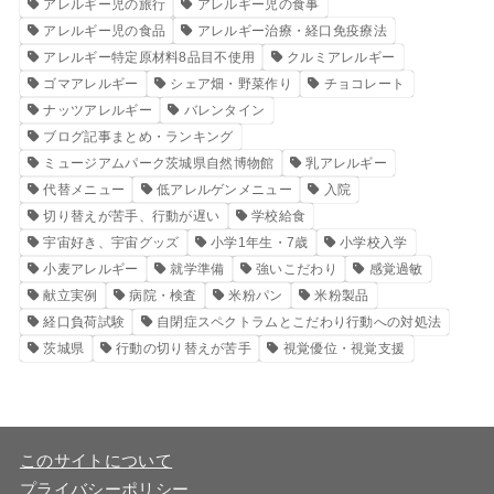
アレルギー児の旅行
アレルギー児の食事
アレルギー児の食品
アレルギー治療・経口免疫療法
アレルギー特定原材料8品目不使用
クルミアレルギー
ゴマアレルギー
シェア畑・野菜作り
チョコレート
ナッツアレルギー
バレンタイン
ブログ記事まとめ・ランキング
ミュージアムパーク茨城県自然博物館
乳アレルギー
代替メニュー
低アレルゲンメニュー
入院
切り替えが苦手、行動が遅い
学校給食
宇宙好き、宇宙グッズ
小学1年生・7歳
小学校入学
小麦アレルギー
就学準備
強いこだわり
感覚過敏
献立実例
病院・検査
米粉パン
米粉製品
経口負荷試験
自閉症スペクトラムとこだわり行動への対処法
茨城県
行動の切り替えが苦手
視覚優位・視覚支援
このサイトについて
プライバシーポリシー