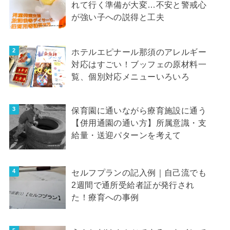
れて行く準備が大変…不安と警戒心
が強い子への説得と工夫
ホテルエピナール那須のアレルギー
対応はすごい！ブッフェの原材料一
覧、個別対応メニューいろいろ
保育園に通いながら療育施設に通う
【併用通園の通い方】所属意識・支
給量・送迎パターンを考えて
セルフプランの記入例｜自己流でも
2週間で通所受給者証が発行され
た！療育への事例