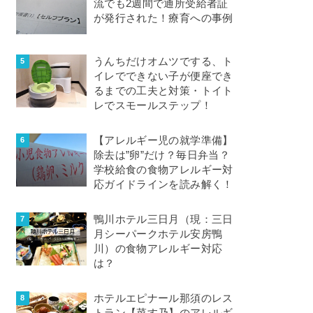
流でも2週間で通所受給者証
が発行された！療育への事例
うんちだけオムツでする、ト
イレでできない子が便座でき
るまでの工夫と対策・トイト
レでスモールステップ！
【アレルギー児の就学準備】
除去は”卵”だけ？毎日弁当？
学校給食の食物アレルギー対
応ガイドラインを読み解く！
鴨川ホテル三日月（現：三日
月シーパークホテル安房鴨
川）の食物アレルギー対応
は？
ホテルエピナール那須のレス