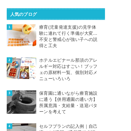
人気のブログ
療育(児童発達支援)の見学体
験に連れて行く準備が大変…
不安と警戒心が強い子への説
得と工夫
ホテルエピナール那須のアレ
ルギー対応はすごい！ブッフ
ェの原材料一覧、個別対応メ
ニューいろいろ
保育園に通いながら療育施設
に通う【併用通園の通い方】
所属意識・支給量・送迎パタ
ーンを考えて
セルフプランの記入例｜自己