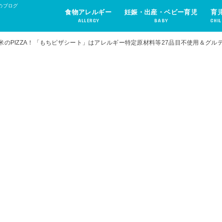
のブログ
食物アレルギー
妊娠・出産・ベビー育児
育
ALLERGY
BABY
CHIL
米のPIZZA！「もちピザシート」はアレルギー特定原材料等27品目不使用＆グル