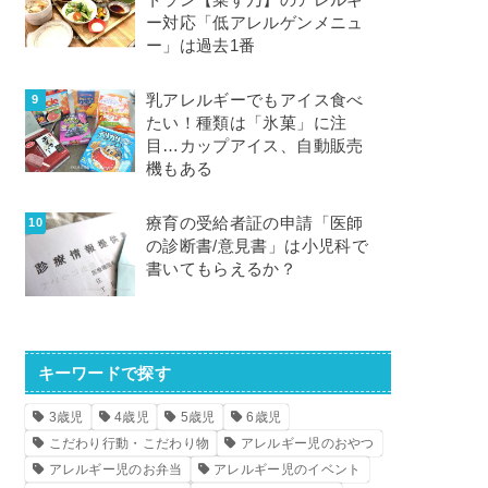
トラン【菜す乃】のアレルギ
ー対応「低アレルゲンメニュ
ー」は過去1番
乳アレルギーでもアイス食べ
たい！種類は「氷菓」に注
目…カップアイス、自動販売
機もある
療育の受給者証の申請「医師
の診断書/意見書」は小児科で
書いてもらえるか？
キーワードで探す
3歳児
4歳児
5歳児
6歳児
こだわり行動・こだわり物
アレルギー児のおやつ
アレルギー児のお弁当
アレルギー児のイベント