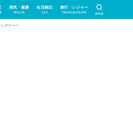
児
病気・健康
生活雑記
旅行・レジャー
D
HEALTH
LIFE
TRAVEL&LEISURE
SEARCH
テンフリー！