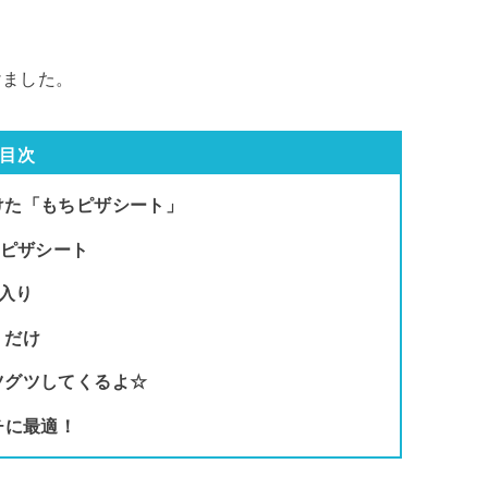
けました。
目次
けた「もちピザシート」
のピザシート
入り
くだけ
ツグツしてくるよ☆
チに最適！