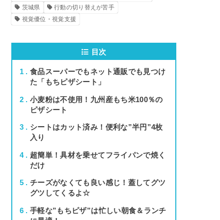
茨城県
行動の切り替えが苦手
視覚優位・視覚支援
目次
1
食品スーパーでもネット通販でも見つけ
た「もちピザシート」
2
小麦粉は不使用！九州産もち米100％の
ピザシート
3
シートはカット済み！便利な”半円”4枚
入り
4
超簡単！具材を乗せてフライパンで焼く
だけ
5
チーズがなくても良い感じ！蓋してグツ
グツしてくるよ☆
6
手軽な”もちピザ”は忙しい朝食＆ランチ