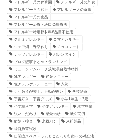
アレルギー児の保育園
アレルギー児の外食
アレルギー児の旅行
アレルギー児の食事
アレルギー児の食品
アレルギー治療・経口免疫療法
アレルギー特定原材料8品目不使用
クルミアレルギー
ゴマアレルギー
シェア畑・野菜作り
チョコレート
ナッツアレルギー
バレンタイン
ブログ記事まとめ・ランキング
ミュージアムパーク茨城県自然博物館
乳アレルギー
代替メニュー
低アレルゲンメニュー
入院
切り替えが苦手、行動が遅い
学校給食
宇宙好き、宇宙グッズ
小学1年生・7歳
小学校入学
小麦アレルギー
就学準備
強いこだわり
感覚過敏
献立実例
病院・検査
米粉パン
米粉製品
経口負荷試験
自閉症スペクトラムとこだわり行動への対処法