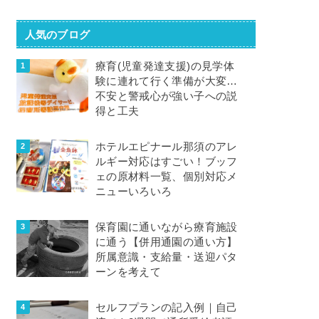
人気のブログ
療育(児童発達支援)の見学体
験に連れて行く準備が大変…
不安と警戒心が強い子への説
得と工夫
ホテルエピナール那須のアレ
ルギー対応はすごい！ブッフ
ェの原材料一覧、個別対応メ
ニューいろいろ
保育園に通いながら療育施設
に通う【併用通園の通い方】
所属意識・支給量・送迎パタ
ーンを考えて
セルフプランの記入例｜自己