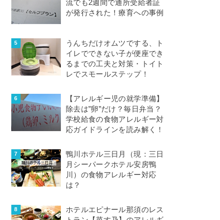
流でも2週間で通所受給者証
が発行された！療育への事例
うんちだけオムツでする、ト
イレでできない子が便座でき
るまでの工夫と対策・トイト
レでスモールステップ！
【アレルギー児の就学準備】
除去は”卵”だけ？毎日弁当？
学校給食の食物アレルギー対
応ガイドラインを読み解く！
鴨川ホテル三日月（現：三日
月シーパークホテル安房鴨
川）の食物アレルギー対応
は？
ホテルエピナール那須のレス