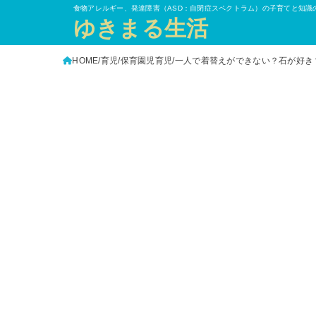
食物アレルギー、発達障害（ASD：自閉症スペクトラム）の子育てと知識
ゆきまる生活
HOME
育児
保育園児育児
一人で着替えができない？石が好き？