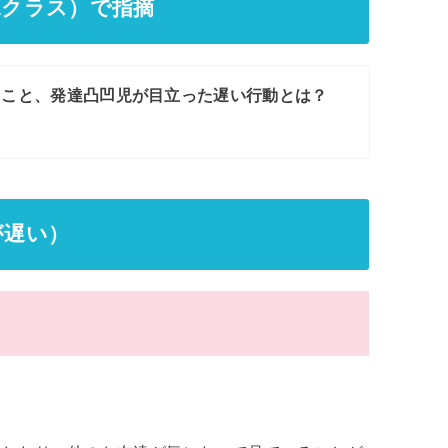
児クラス）で指摘
きたこと、発達凸凹児が目立った遅い行動とは？
が遅い）