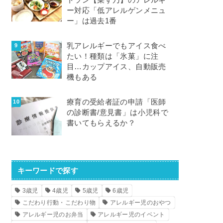
トラン【菜す乃】のアレルギ
ー対応「低アレルゲンメニュ
ー」は過去1番
乳アレルギーでもアイス食べ
たい！種類は「氷菓」に注
目…カップアイス、自動販売
機もある
療育の受給者証の申請「医師
の診断書/意見書」は小児科で
書いてもらえるか？
キーワードで探す
3歳児
4歳児
5歳児
6歳児
こだわり行動・こだわり物
アレルギー児のおやつ
アレルギー児のお弁当
アレルギー児のイベント