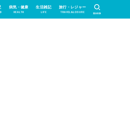
児
病気・健康
生活雑記
旅行・レジャー
D
HEALTH
LIFE
TRAVEL&LEISURE
SEARCH