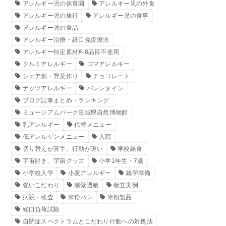
アレルギー児の保育園
アレルギー児の外食
アレルギー児の旅行
アレルギー児の食事
アレルギー児の食品
アレルギー治療・経口免疫療法
アレルギー特定原材料8品目不使用
クルミアレルギー
ゴマアレルギー
シェア畑・野菜作り
チョコレート
ナッツアレルギー
バレンタイン
ブログ記事まとめ・ランキング
ミュージアムパーク茨城県自然博物館
乳アレルギー
代替メニュー
低アレルゲンメニュー
入院
切り替えが苦手、行動が遅い
学校給食
宇宙好き、宇宙グッズ
小学1年生・7歳
小学校入学
小麦アレルギー
就学準備
強いこだわり
感覚過敏
献立実例
病院・検査
米粉パン
米粉製品
経口負荷試験
自閉症スペクトラムとこだわり行動への対処法