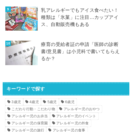
乳アレルギーでもアイス食べたい！
種類は「氷菓」に注目…カップアイ
ス、自動販売機もある
療育の受給者証の申請「医師の診断
書/意見書」は小児科で書いてもらえ
るか？
キーワードで探す
3歳児
4歳児
5歳児
6歳児
こだわり行動・こだわり物
アレルギー児のおやつ
アレルギー児のお弁当
アレルギー児のイベント
アレルギー児の保育園
アレルギー児の外食
アレルギー児の旅行
アレルギー児の食事