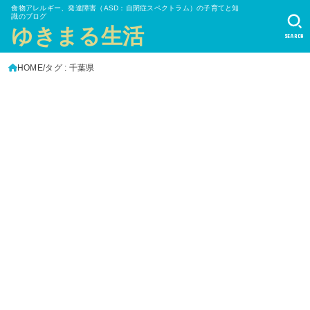
食物アレルギー、発達障害（ASD：自閉症スペクトラム）の子育てと知
識のブログ
ゆきまる生活
SEARCH
HOME
タグ : 千葉県