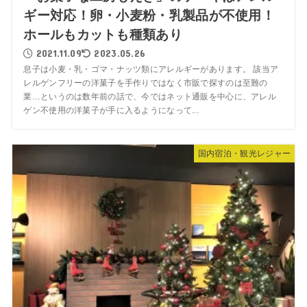
ギー対応！卵・小麦粉・乳製品が不使用！
ホールもカットも種類あり
2021.11.09
2023.05.26
息子は小麦・乳・ゴマ・ナッツ類にアレルギーがあります。 該当ア
レルゲンフリーの洋菓子を手作りではなく市販で探すのは至難の
業…というのは数年前の話で、今ではネット通販を中心に、アレル
ゲン不使用の洋菓子が手に入るようになって...
国内宿泊・観光レジャー