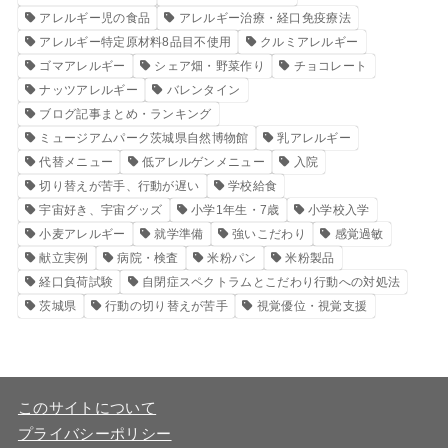
アレルギー児の食品
アレルギー治療・経口免疫療法
アレルギー特定原材料8品目不使用
クルミアレルギー
ゴマアレルギー
シェア畑・野菜作り
チョコレート
ナッツアレルギー
バレンタイン
ブログ記事まとめ・ランキング
ミュージアムパーク茨城県自然博物館
乳アレルギー
代替メニュー
低アレルゲンメニュー
入院
切り替えが苦手、行動が遅い
学校給食
宇宙好き、宇宙グッズ
小学1年生・7歳
小学校入学
小麦アレルギー
就学準備
強いこだわり
感覚過敏
献立実例
病院・検査
米粉パン
米粉製品
経口負荷試験
自閉症スペクトラムとこだわり行動への対処法
茨城県
行動の切り替えが苦手
視覚優位・視覚支援
このサイトについて
プライバシーポリシー