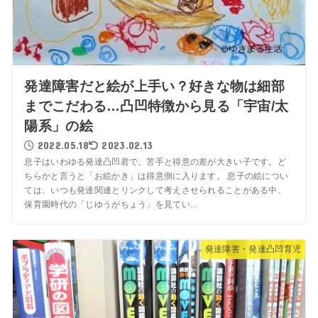
発達障害だと絵が上手い？好きな物は細部
までこだわる…凸凹特徴から見る「宇宙/太
陽系」の絵
2022.05.18
2023.02.13
息子はいわゆる発達凸凹君で、苦手と得意の差が大きい子です。ど
ちらかと言うと「お絵かき」は得意側に入ります。 息子の絵につい
ては、いつも発達関連とリンクして考えさせられることがある中、
保育園時代の「じゆうがちょう」を見てい...
発達障害・発達凸凹育児