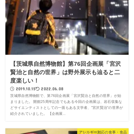
【茨城県自然博物館】第76回企画展「宮沢
賢治と自然の世界」は野外展示も辿ると二
度楽しい！
2019.10.15
2022.06.08
茨城県自然博物館で、第76回企画展「宮沢賢治と自然の世界」が始
まりました。 開館25周年記念でもある今回の企画展は、岩石収集な
どサイエンティストとしての一面もある文学者、”宮沢賢治”の世界が
紹介されていました。 【企画展...
アレルギー対応の食事・食品