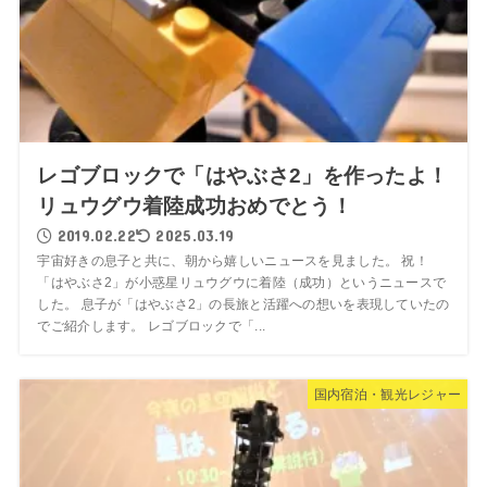
レゴブロックで「はやぶさ2」を作ったよ！
リュウグウ着陸成功おめでとう！
2019.02.22
2025.03.19
宇宙好きの息子と共に、朝から嬉しいニュースを見ました。 祝！
「はやぶさ2」が小惑星リュウグウに着陸（成功）というニュースで
した。 息子が「はやぶさ2」の長旅と活躍への想いを表現していたの
でご紹介します。 レゴブロックで「...
国内宿泊・観光レジャー