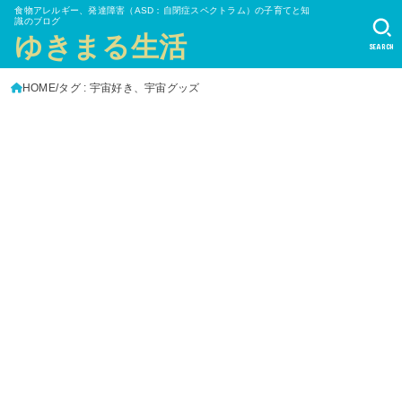
食物アレルギー、発達障害（ASD：自閉症スペクトラム）の子育てと知
識のブログ
ゆきまる生活
SEARCH
HOME
タグ : 宇宙好き、宇宙グッズ