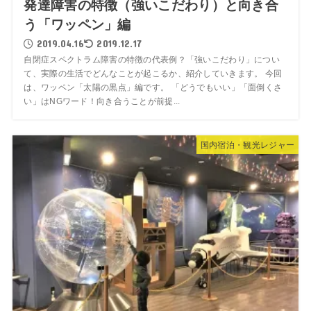
発達障害の特徴（強いこだわり）と向き合
う「ワッペン」編
2019.04.16
2019.12.17
自閉症スペクトラム障害の特徴の代表例？「強いこだわり」につい
て、実際の生活でどんなことが起こるか、紹介していきます。 今回
は、ワッペン「太陽の黒点」編です。 「どうでもいい」「面倒くさ
い」はNGワード！向き合うことが前提...
国内宿泊・観光レジャー