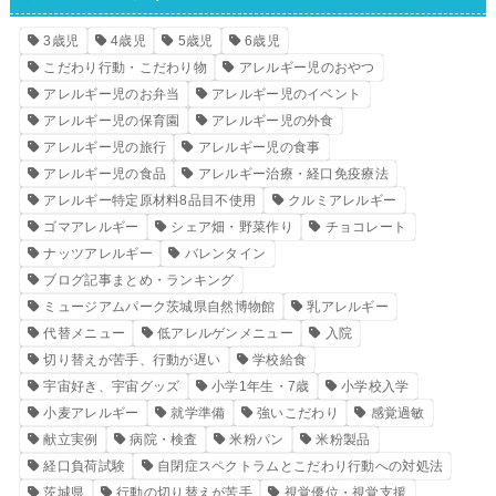
3歳児
4歳児
5歳児
6歳児
こだわり行動・こだわり物
アレルギー児のおやつ
アレルギー児のお弁当
アレルギー児のイベント
アレルギー児の保育園
アレルギー児の外食
アレルギー児の旅行
アレルギー児の食事
アレルギー児の食品
アレルギー治療・経口免疫療法
アレルギー特定原材料8品目不使用
クルミアレルギー
ゴマアレルギー
シェア畑・野菜作り
チョコレート
ナッツアレルギー
バレンタイン
ブログ記事まとめ・ランキング
ミュージアムパーク茨城県自然博物館
乳アレルギー
代替メニュー
低アレルゲンメニュー
入院
切り替えが苦手、行動が遅い
学校給食
宇宙好き、宇宙グッズ
小学1年生・7歳
小学校入学
小麦アレルギー
就学準備
強いこだわり
感覚過敏
献立実例
病院・検査
米粉パン
米粉製品
経口負荷試験
自閉症スペクトラムとこだわり行動への対処法
茨城県
行動の切り替えが苦手
視覚優位・視覚支援