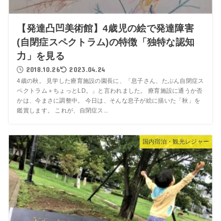
【発達凸凹美術館】4歳児の絵で発達障害
(自閉症スペクトラム)の特徴「独特な認知
力」を見る
2018.10.26
2023.04.24
4歳の秋。 見学した療育施設の園長に、「息子さん、たぶん自閉症ス
ペクトラム＋ちょっとLD。」と言われました。 療育施設に通うか否
かは、今まさに調整中。 今日は、そんな息子が絵に描いた「秋」を
鑑賞します。 これが、自閉症ス...
国内宿泊・観光レジャー