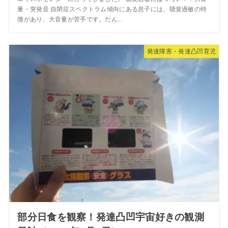
量・突発音 自閉症スペクトラム傾向にある息子には、聴覚過敏の特
徴があり、大音量が苦手です。だん...
発達障害・発達凸凹育児
部分日食を観察！発達凸凹宇宙好きの観測