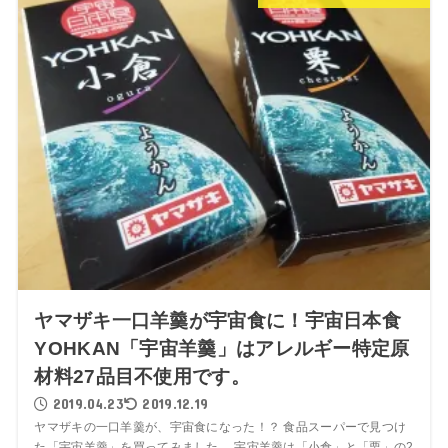
ヤマザキ一口羊羹が宇宙食に！宇宙日本食
YOHKAN「宇宙羊羹」はアレルギー特定原
材料27品目不使用です。
2019.04.23
2019.12.19
ヤマザキの一口羊羹が、宇宙食になった！？ 食品スーパーで見つけ
た「宇宙羊羹」を買ってみました。 宇宙羊羹は「小倉」と「栗」の2