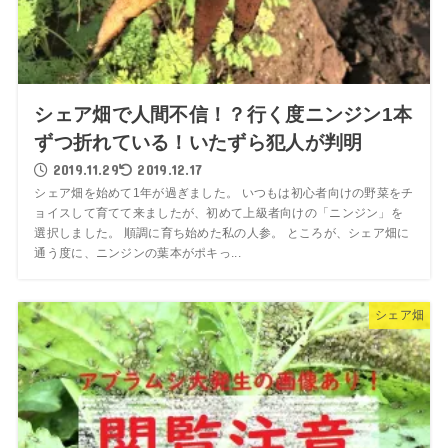
シェア畑で人間不信！？行く度ニンジン1本
ずつ折れている！いたずら犯人が判明
2019.11.29
2019.12.17
シェア畑を始めて1年が過ぎました。 いつもは初心者向けの野菜をチ
ョイスして育てて来ましたが、初めて上級者向けの「ニンジン」を
選択しました。 順調に育ち始めた私の人参。 ところが、シェア畑に
通う度に、ニンジンの葉本がポキっ...
シェア畑