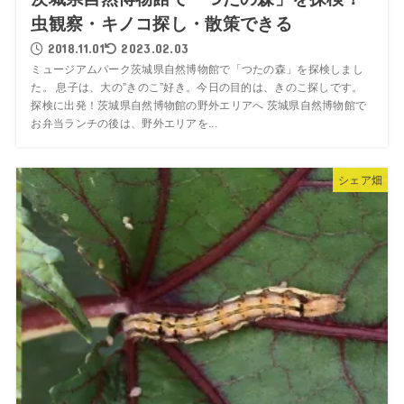
虫観察・キノコ探し・散策できる
2018.11.01
2023.02.03
ミュージアムパーク茨城県自然博物館で「つたの森」を探検しまし
た。 息子は、大の”きのこ”好き。今日の目的は、きのこ探しです。
探検に出発！茨城県自然博物館の野外エリアへ 茨城県自然博物館で
お弁当ランチの後は、野外エリアを...
シェア畑