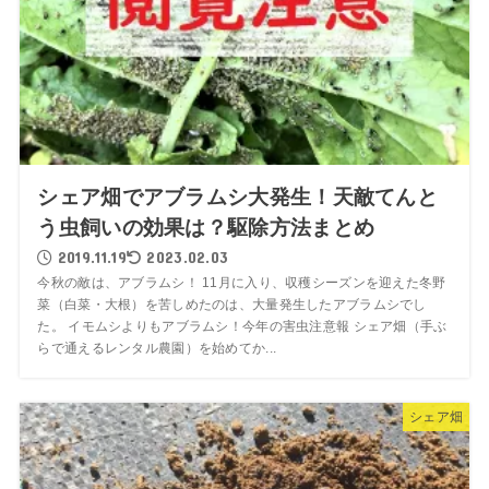
シェア畑でアブラムシ大発生！天敵てんと
う虫飼いの効果は？駆除方法まとめ
2019.11.19
2023.02.03
今秋の敵は、アブラムシ！ 11月に入り、収穫シーズンを迎えた冬野
菜（白菜・大根）を苦しめたのは、大量発生したアブラムシでし
た。 イモムシよりもアブラムシ！今年の害虫注意報 シェア畑（手ぶ
らで通えるレンタル農園）を始めてか...
シェア畑