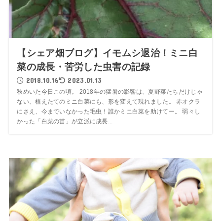
【シェア畑ブログ】イモムシ退治！ミニ白
菜の成長・苦労した虫害の記録
2018.10.16
2023.01.13
秋めいた今日この頃。 2018年の猛暑の影響は、夏野菜たちだけじゃ
ない、植えたてのミニ白菜にも、形を変えて現れました。 赤オクラ
にさえ、今までいなかった毛虫！誰かミニ白菜を助けてー。 弱々し
かった「白菜の苗」が立派に成長...