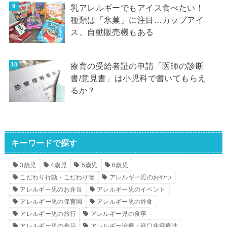
乳アレルギーでもアイス食べたい！
種類は「氷菓」に注目…カップアイ
ス、自動販売機もある
療育の受給者証の申請「医師の診断
書/意見書」は小児科で書いてもらえ
るか？
キーワードで探す
3歳児
4歳児
5歳児
6歳児
こだわり行動・こだわり物
アレルギー児のおやつ
アレルギー児のお弁当
アレルギー児のイベント
アレルギー児の保育園
アレルギー児の外食
アレルギー児の旅行
アレルギー児の食事
アレルギー児の食品
アレルギー治療・経口免疫療法