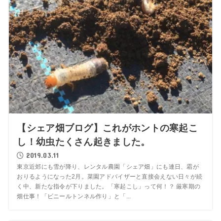
【シェア畑ブログ】これがホントの寒起こ
し！幼虫たくさん起きました。
2019.03.11
東京近郊にも雪が降り、レンタル農園「シェア畑」にも連日、霜が
おりるようになった2月。菜園アドバイザーと直接会えない日々が続
く中、新たな指令が下りました。「寒起こし」って何！？ 厳寒期の
畑仕事！「ビニールトンネル作り」と「...