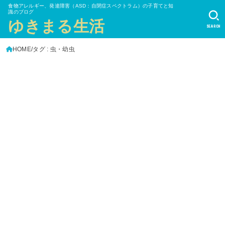
食物アレルギー、発達障害（ASD：自閉症スペクトラム）の子育てと知
識のブログ
ゆきまる生活
SEARCH
HOME
タグ : 虫・幼虫