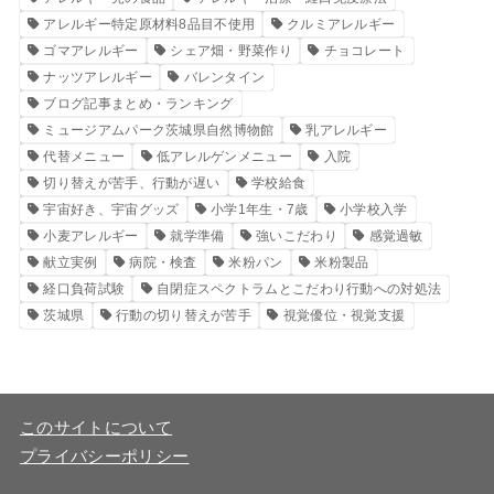
アレルギー特定原材料8品目不使用
クルミアレルギー
ゴマアレルギー
シェア畑・野菜作り
チョコレート
ナッツアレルギー
バレンタイン
ブログ記事まとめ・ランキング
ミュージアムパーク茨城県自然博物館
乳アレルギー
代替メニュー
低アレルゲンメニュー
入院
切り替えが苦手、行動が遅い
学校給食
宇宙好き、宇宙グッズ
小学1年生・7歳
小学校入学
小麦アレルギー
就学準備
強いこだわり
感覚過敏
献立実例
病院・検査
米粉パン
米粉製品
経口負荷試験
自閉症スペクトラムとこだわり行動への対処法
茨城県
行動の切り替えが苦手
視覚優位・視覚支援
このサイトについて
プライバシーポリシー