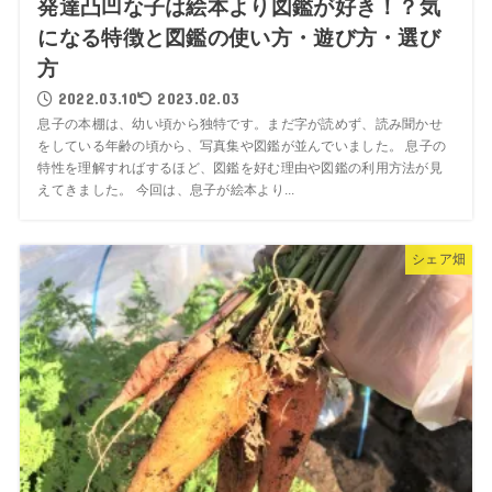
発達凸凹な子は絵本より図鑑が好き！？気
になる特徴と図鑑の使い方・遊び方・選び
方
2022.03.10
2023.02.03
息子の本棚は、幼い頃から独特です。まだ字が読めず、読み聞かせ
をしている年齢の頃から、写真集や図鑑が並んでいました。 息子の
特性を理解すればするほど、図鑑を好む理由や図鑑の利用方法が見
えてきました。 今回は、息子が絵本より...
シェア畑