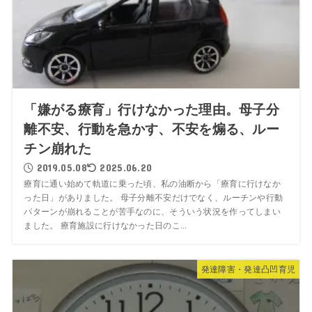
「嫌がる療育」行けなかった理由。母子分
離不安、行動を急かす、不安を煽る、ルー
チン崩れた
2019.05.08
2025.06.20
療育に通い始めて軌道に乗った頃、私の油断から「療育に行けなか
った日」がありました。 母子分離不安だけでなく、ルーチンや行動
パターンが崩れることが苦手なのに、そういう状況を作ってしまい
ました。 療育施設に行けなかった日のこ...
発達障害・発達凸凹育児