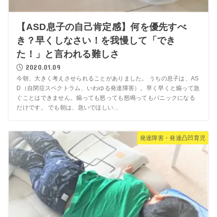
【ASD息子の自己肯定感】何を優先すべ
き？早くしなさい！を我慢して「でき
た！」と言われる難しさ
2020.01.09
今朝、大きく考えさせられることがありました。 うちの息子は、AS
D（自閉症スペクトラム、いわゆる発達障害）。早く早くと煽って急
ぐことはできません。煽っても怒っても怒鳴ってもパニックになる
だけです。 でも朝は、急いでほしい...
発達障害・発達凸凹育児