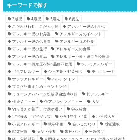
キーワードで探す
3歳児
4歳児
5歳児
6歳児
こだわり行動・こだわり物
アレルギー児のおやつ
アレルギー児のお弁当
アレルギー児のイベント
アレルギー児の保育園
アレルギー児の外食
アレルギー児の旅行
アレルギー児の食事
アレルギー児の食品
アレルギー治療・経口免疫療法
アレルギー特定原材料8品目不使用
クルミアレルギー
ゴマアレルギー
シェア畑・野菜作り
チョコレート
ナッツアレルギー
バレンタイン
ブログ記事まとめ・ランキング
ミュージアムパーク茨城県自然博物館
乳アレルギー
代替メニュー
低アレルゲンメニュー
入院
切り替えが苦手、行動が遅い
学校給食
宇宙好き、宇宙グッズ
小学1年生・7歳
小学校入学
小麦アレルギー
就学準備
強いこだわり
感覚過敏
献立実例
病院・検査
米粉パン
米粉製品
経口負荷試験
自閉症スペクトラムとこだわり行動への対処法