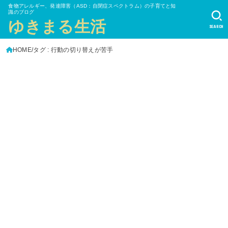
食物アレルギー、発達障害（ASD：自閉症スペクトラム）の子育てと知
識のブログ
ゆきまる生活
SEARCH
HOME
タグ : 行動の切り替えが苦手