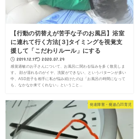
【行動の切替えが苦手な子のお風呂】浴室
に連れて行く方法[３]タイミングを視覚支
援して「こだわりルール」にする
2019.12.11
2020.07.29
感覚過敏のお子さんについて、お風呂に関わる悩みを多く散見しま
す。 顔が濡れるのがイヤ、洗髪ができない、というパターンが多い
中、ASD息子を相手に私が悩み続けたのは「お風呂の時間になって
も、なかなか来てくれない」ということ...
発達障害・発達凸凹育児