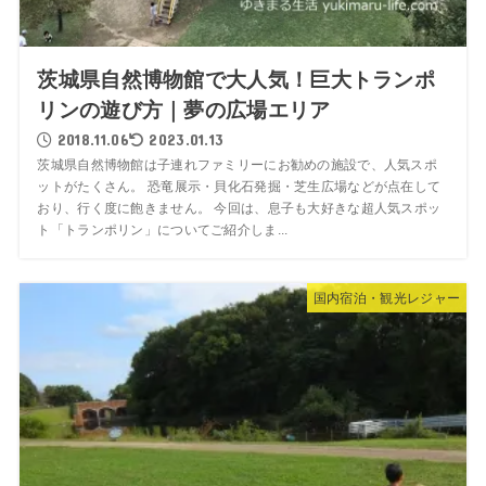
茨城県自然博物館で大人気！巨大トランポ
リンの遊び方｜夢の広場エリア
2018.11.06
2023.01.13
茨城県自然博物館は子連れファミリーにお勧めの施設で、人気スポ
ットがたくさん。 恐竜展示・貝化石発掘・芝生広場などが点在して
おり、行く度に飽きません。 今回は、息子も大好きな超人気スポッ
ト「トランポリン」についてご紹介しま...
国内宿泊・観光レジャー