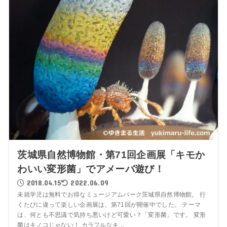
茨城県自然博物館・第71回企画展「キモか
わいい変形菌」でアメーバ遊び！
2018.04.15
2022.06.09
未就学児は無料でお得なミュージアムパーク茨城県自然博物館。 行
くたびに違って楽しい企画展は、第71回が開催中でした。 テーマ
は、何とも不思議で気持ち悪いけど可愛い？「変形菌」です。 変形
菌はキノコじゃない！ カラフルなキ...