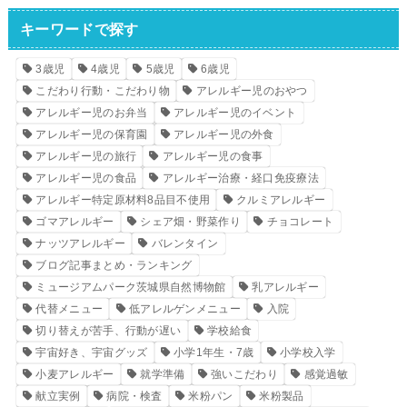
キーワードで探す
3歳児
4歳児
5歳児
6歳児
こだわり行動・こだわり物
アレルギー児のおやつ
アレルギー児のお弁当
アレルギー児のイベント
アレルギー児の保育園
アレルギー児の外食
アレルギー児の旅行
アレルギー児の食事
アレルギー児の食品
アレルギー治療・経口免疫療法
アレルギー特定原材料8品目不使用
クルミアレルギー
ゴマアレルギー
シェア畑・野菜作り
チョコレート
ナッツアレルギー
バレンタイン
ブログ記事まとめ・ランキング
ミュージアムパーク茨城県自然博物館
乳アレルギー
代替メニュー
低アレルゲンメニュー
入院
切り替えが苦手、行動が遅い
学校給食
宇宙好き、宇宙グッズ
小学1年生・7歳
小学校入学
小麦アレルギー
就学準備
強いこだわり
感覚過敏
献立実例
病院・検査
米粉パン
米粉製品