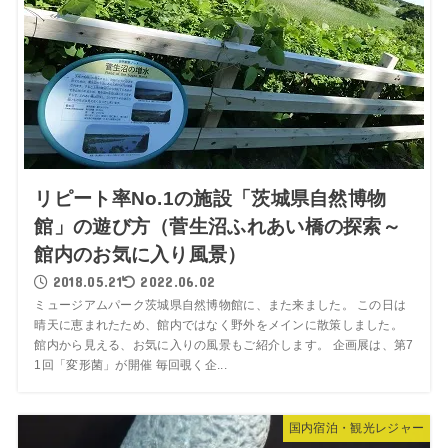
リピート率No.1の施設「茨城県自然博物
館」の遊び方（菅生沼ふれあい橋の探索～
館内のお気に入り風景）
2018.05.21
2022.06.02
ミュージアムパーク茨城県自然博物館に、また来ました。 この日は
晴天に恵まれたため、館内ではなく野外をメインに散策しました。
館内から見える、お気に入りの風景もご紹介します。 企画展は、第7
1回「変形菌」が開催 毎回覗く企...
国内宿泊・観光レジャー