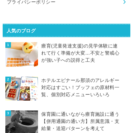
プライバシーポリシー
人気のブログ
療育(児童発達支援)の見学体験に連
れて行く準備が大変…不安と警戒心
が強い子への説得と工夫
ホテルエピナール那須のアレルギー
対応はすごい！ブッフェの原材料一
覧、個別対応メニューいろいろ
保育園に通いながら療育施設に通う
【併用通園の通い方】所属意識・支
給量・送迎パターンを考えて