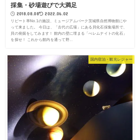
採集・砂場遊びで大満足
2018.08.08
2022.06.02
リピート率No.1の施設、ミュージアムパーク茨城県自然博物館にや
って来ました。 今日は、「古代の広場」にある貝化石採集場所で、
貝の発掘をしてみます！ 館内の壁に埋まる「べレムナイトの化石」
を探せ！ これから館内を通って野...
国内宿泊・観光レジャー