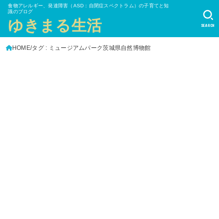
食物アレルギー、発達障害（ASD：自閉症スペクトラム）の子育てと知
識のブログ
ゆきまる生活
SEARCH
HOME
タグ : ミュージアムパーク茨城県自然博物館