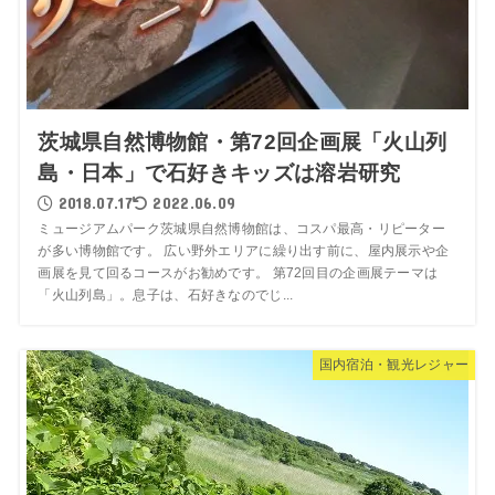
茨城県自然博物館・第72回企画展「火山列
島・日本」で石好きキッズは溶岩研究
2018.07.17
2022.06.09
ミュージアムパーク茨城県自然博物館は、コスパ最高・リピーター
が多い博物館です。 広い野外エリアに繰り出す前に、屋内展示や企
画展を見て回るコースがお勧めです。 第72回目の企画展テーマは
「火山列島」。息子は、石好きなのでじ...
国内宿泊・観光レジャー