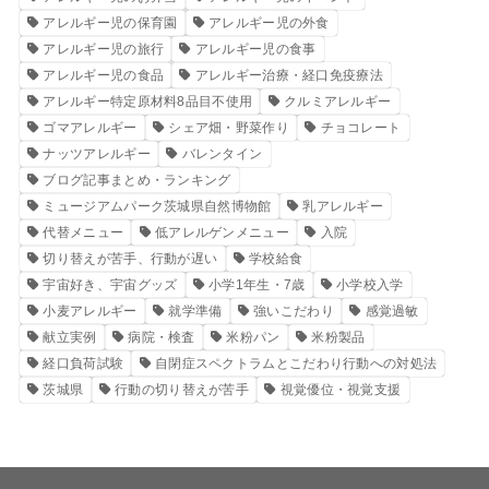
アレルギー児の保育園
アレルギー児の外食
アレルギー児の旅行
アレルギー児の食事
アレルギー児の食品
アレルギー治療・経口免疫療法
アレルギー特定原材料8品目不使用
クルミアレルギー
ゴマアレルギー
シェア畑・野菜作り
チョコレート
ナッツアレルギー
バレンタイン
ブログ記事まとめ・ランキング
ミュージアムパーク茨城県自然博物館
乳アレルギー
代替メニュー
低アレルゲンメニュー
入院
切り替えが苦手、行動が遅い
学校給食
宇宙好き、宇宙グッズ
小学1年生・7歳
小学校入学
小麦アレルギー
就学準備
強いこだわり
感覚過敏
献立実例
病院・検査
米粉パン
米粉製品
経口負荷試験
自閉症スペクトラムとこだわり行動への対処法
茨城県
行動の切り替えが苦手
視覚優位・視覚支援