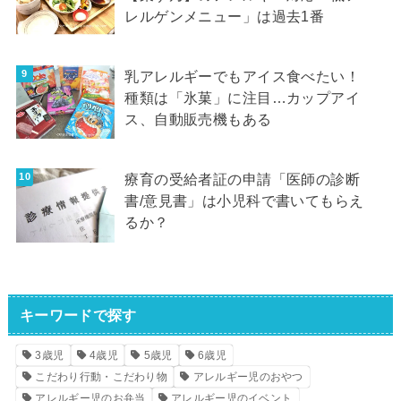
レルゲンメニュー」は過去1番
乳アレルギーでもアイス食べたい！
種類は「氷菓」に注目…カップアイ
ス、自動販売機もある
療育の受給者証の申請「医師の診断
書/意見書」は小児科で書いてもらえ
るか？
キーワードで探す
3歳児
4歳児
5歳児
6歳児
こだわり行動・こだわり物
アレルギー児のおやつ
アレルギー児のお弁当
アレルギー児のイベント