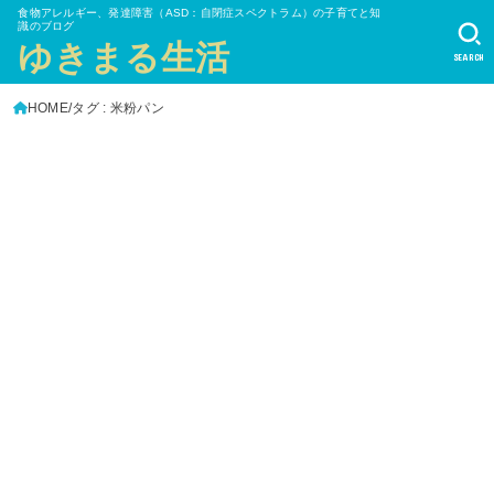
食物アレルギー、発達障害（ASD：自閉症スペクトラム）の子育てと知
識のブログ
ゆきまる生活
SEARCH
HOME
タグ : 米粉パン